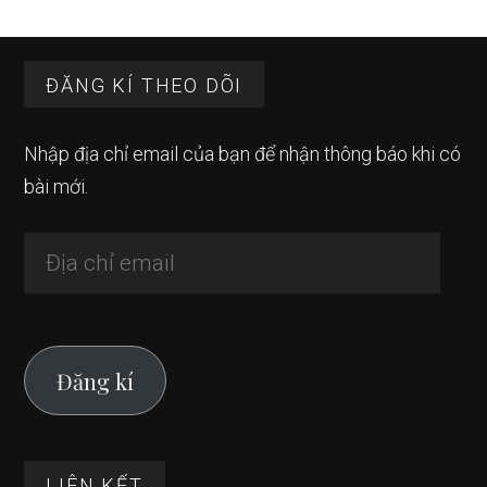
Sidebar
Footer
chính
ĐĂNG KÍ THEO DÕI
Nhập địa chỉ email của bạn để nhận thông báo khi có
bài mới.
Địa
chỉ
email
Đăng kí
LIÊN KẾT