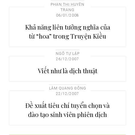
PHAN THỊ HUYỀN
i
TRANG
o
06/01/2008
n
Khả năng liên tưởng nghĩa của
từ “hoa” trong Truyện Kiều
NGÔ TỰ LẬP
26/12/2007
Viết như là dịch thuật
LÂM QUANG ĐÔNG
22/12/2007
Đề xuất tiêu chí tuyển chọn và
đào tạo sinh viên phiên dịch