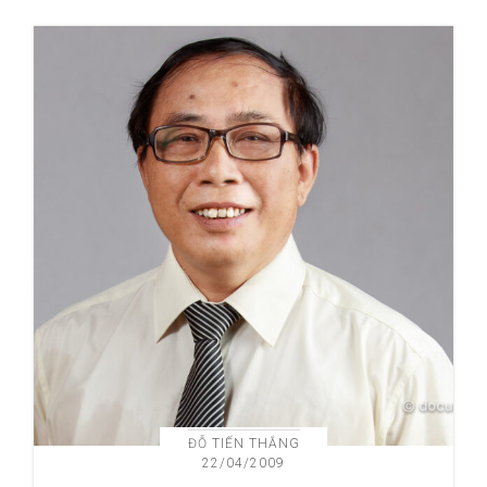
i
o
n
ĐỖ TIẾN THẮNG
22/04/2009