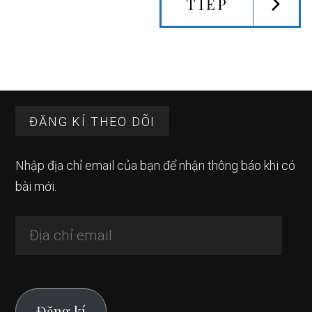
TIẾP
Sidebar
Footer
chính
ĐĂNG KÍ THEO DÕI
Nhập địa chỉ email của bạn để nhận thông báo khi có
bài mới.
Địa
chỉ
email
Đăng kí