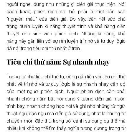
người nghe, đúng như những gì diễn giả thực hiện. Nói
cách khác, phiên dịch đòi hỏi phải là một bản sao
“nguyên mẫu” của diễn giả. Do vậy, cần hết sức chú
trọng huấn luyện kĩ năng thuyết trình và khả năng diễn
thuyết cho sinh viên phiên dịch. Những kĩ năng, khả
năng này gắn liền với sự rèn luyện trí nhớ và tư duy lôgíc
đã nói trong tiêu chí thứ nhất ở trên.
Tiêu chí thứ năm: Sự nhanh nhạy
Tương tự như tiêu chí thứ tư, cũng gắn liền với tiêu chí thứ
nhất về trí nhớ và tư duy lôgíc là sự nhanh nhạy cần có
của một người phiên dịch. Người phiên dịch cần phải
nhanh chóng nắm bắt nội dung ý tưởng diễn giả muốn
trình bày, nhanh chóng học hỏi và ghi nhớ những từ ngữ,
thuật ngữ, đặc ngữ mà diễn giả sử dụng, nhất là những từ
chuyên môn đặc thù trong bối cảnh sử dụng cụ thể mà
nhiều khi không thể tìm thấy nghĩa tương đương trong từ