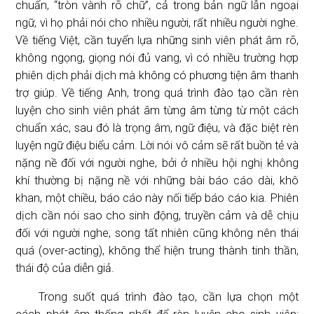
chuẩn, “tròn vành rõ chữ”, cả trong bản ngữ lẫn ngoại
ngữ, vì họ phải nói cho nhiều người, rất nhiều người nghe.
Về tiếng Việt, cần tuyển lựa những sinh viên phát âm rõ,
không ngọng, giọng nói đủ vang, vì có nhiều trường hợp
phiên dịch phải dịch mà không có phương tiện âm thanh
trợ giúp. Về tiếng Anh, trong quá trình đào tạo cần rèn
luyện cho sinh viên phát âm từng âm từng từ một cách
chuẩn xác, sau đó là trọng âm, ngữ điệu, và đặc biệt rèn
luyện ngữ điệu biểu cảm. Lời nói vô cảm sẽ rất buồn tẻ và
nặng nề đối với người nghe, bởi ở nhiều hội nghị không
khí thường bị nặng nề với những bài báo cáo dài, khô
khan, một chiều, báo cáo này nối tiếp báo cáo kia. Phiên
dịch cần nói sao cho sinh động, truyền cảm và dễ chịu
đối với người nghe, song tất nhiên cũng không nên thái
quá (over-acting), không thể hiện trung thành tinh thần,
thái độ của diễn giả.
Trong suốt quá trình đào tạo, cần lựa chọn một