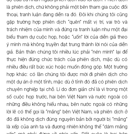
là phiên dịch, chứ không phải một bên tham gia cuộc đối
thoại, tranh luận đang diễn ra đó. Đôi khi chúng tôi cũng
gặp trường hợp phiên dịch “quên” mất vị trí, vai trò và
trách nhiệm của mình và đứng ra tranh luận như một đại
biểu tham dự cuộc họp, hoặc “uốn” lời của diễn giả theo
ý mình mà không truyền đạt trung thành lời nói của diễn
giả. Bản thân chúng tôi nhiều lúc phải “nén mình” lại để
thực hiện đúng chức trách của phiên dịch, mặc dù có
nhiều điều rất bức xúc hoặc muốn đóng góp. Một trường
hợp khác: có lần chúng tôi được mời đi phiên dịch cho
một dự án ở một tỉnh, mặc dù ở tỉnh đó đã có phiên dịch
chuyên nghiệp tại chỗ. Lí do đơn giản chỉ là vì trong một
số cuộc họp trước, hai bên Việt Nam và nước ngoài có
những điều không hiểu nhau, bên nước ngoài có những
lời lẽ có thể gọi là “mắng” bên Việt Nam, và phiên dịch ở
đó đã không dịch đúng nguyên bản bởi người bị “mắng”
là xếp của anh ta và đương nhiên không thể “dám mắng