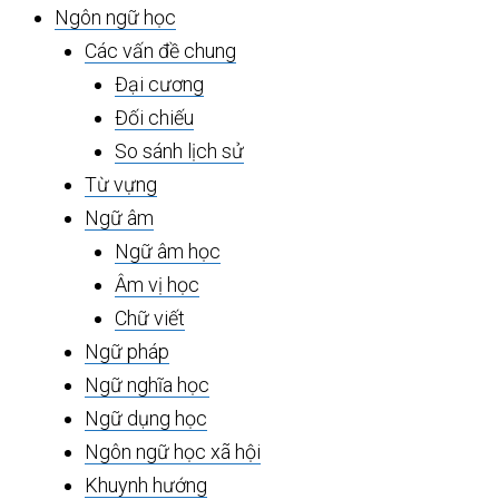
chính
Ngôn ngữ học
Các vấn đề chung
Đại cương
Đối chiếu
So sánh lịch sử
Từ vựng
Ngữ âm
Ngữ âm học
Âm vị học
Chữ viết
Ngữ pháp
Ngữ nghĩa học
Ngữ dụng học
Ngôn ngữ học xã hội
Khuynh hướng