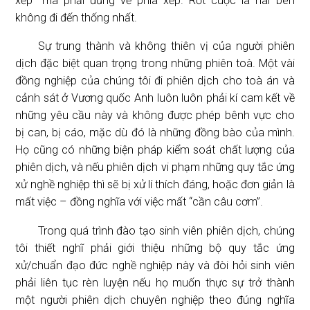
xếp” mà phải đứng về phía xếp. Rốt cuộc là hai bên
không đi đến thống nhất.
Sự trung thành và không thiên vị của người phiên
dịch đặc biệt quan trọng trong những phiên toà. Một vài
đồng nghiệp của chúng tôi đi phiên dịch cho toà án và
cảnh sát ở Vương quốc Anh luôn luôn phải kí cam kết về
những yêu cầu này và không được phép bênh vực cho
bị can, bị cáo, mặc dù đó là những đồng bào của mình.
Họ cũng có những biện pháp kiểm soát chất lượng của
phiên dịch, và nếu phiên dịch vi phạm những quy tắc ứng
xử nghề nghiệp thì sẽ bị xử lí thích đáng, hoặc đơn giản là
mất việc – đồng nghĩa với việc mất “cần câu cơm”.
Trong quá trình đào tạo sinh viên phiên dịch, chúng
tôi thiết nghĩ phải giới thiệu những bộ quy tắc ứng
xử/chuẩn đạo đức nghề nghiệp này và đòi hỏi sinh viên
phải liên tục rèn luyện nếu họ muốn thực sự trở thành
một người phiên dịch chuyên nghiệp theo đúng nghĩa