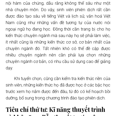
nội hàm của chúng, dẫu rằng không thể sâu như một
nhà chuyên môn. Do vậy, sinh viên phiên dịch rất cần
được đào tạo sâu về tiếng Việt và lịch sử, văn hoá Việt
Nam cũng như những vấn đề tương tự của nước nói
ngoại ngữ họ đang học. Đồng thời cần trang bị cho họ
kiến thức chuyên ngành mà sau này họ sẽ phải làm việc,
ít nhất cũng là những kiến thức cơ sở, cơ bản nhất của
chuyên ngành đó. Tất nhiên khó có thể đề cập được
nhiều chuyên ngành nên cần phải lựa chọn những
chuyên ngành cơ bản, có nhu cầu sử dụng cao để giảng
dạy.
Khi tuyển chọn, cũng cần kiểm tra kiến thức nền của
sinh viên, những kiến thức họ đã được học ở các bậc học
trước xem họ nắm được đến đâu, từ đó có kế hoạch bồi
dưỡng, bổ sung trong chương trình đào tạo phiên dịch.
Tiêu chí thứ tư: Kĩ năng thuyết trình