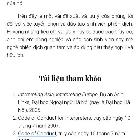
của nó.
Trên đây là một vài đề xuất và lưu ý của chúng tôi
đối với việc tuyển chọn và đào tạo sinh viên phiên dịch.
Hi vọng những tiêu chí và lưu ý này sẽ được các thầy cô,
anh chị em đồng nghiệp và các bạn sinh viên say mê
nghề phiên dịch quan tâm và áp dụng nếu thấy hợp lí và
hữu ích.
Tài liệu tham khảo
Interpreting Asia, Interpreting Europe
. Dự án Asia
Links, Đại học Ngoại ngữ Hà Nội (nay là Đại học Hà
Nội), 2005.
Code of Conduct for Interpreters
, truy cập ngày 10
tháng 7 năm 2007.
Code of Conduct
, truy cập ngày 10 tháng 7 năm