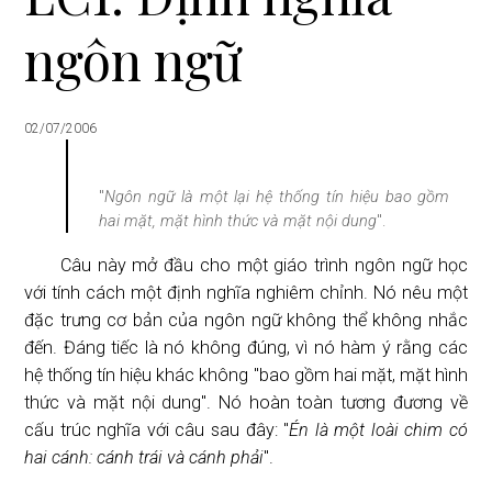
i
ngôn ngữ
o
n
02/07/2006
"
Ngôn ngữ là một lại hệ thống tín hiệu bao gồm
hai mặt, mặt hình thức và mặt nội dung
".
Câu này mở đầu cho một giáo trình ngôn ngữ học
với tính cách một định nghĩa nghiêm chỉnh. Nó nêu một
đặc trưng cơ bản của ngôn ngữ không thể không nhắc
đến. Đáng tiếc là nó không đúng, vì nó hàm ý rằng các
hệ thống tín hiệu khác không "bao gồm hai mặt, mặt hình
thức và mặt nội dung". Nó hoàn toàn tương đương về
cấu trúc nghĩa với câu sau đây: "
Én là một loài chim có
hai cánh: cánh trái và cánh phải
".