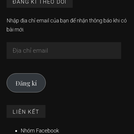
Footer
ĐĂNG KÍ THEO DÕI
Nhập địa chỉ email của bạn để nhận thông báo khi có
bài mới.
Địa
chỉ
email
Đăng kí
LIÊN KẾT
Nhóm Facebook