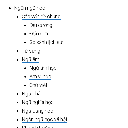
chính
Ngôn ngữ học
Các vấn đề chung
Đại cương
Đối chiếu
So sánh lịch sử
Từ vựng
Ngữ âm
Ngữ âm học
Âm vị học
Chữ viết
Ngữ pháp
Ngữ nghĩa học
Ngữ dụng học
Ngôn ngữ học xã hội
Khuynh hướng