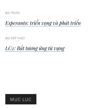
Điều
BÀI TRƯỚC
Esperanto: triển vọng và phát triển
hướng
bài
BÀI TIẾP THEO
LC2: Bất tương ứng từ vựng
viết
Sidebar
MỤC LỤC