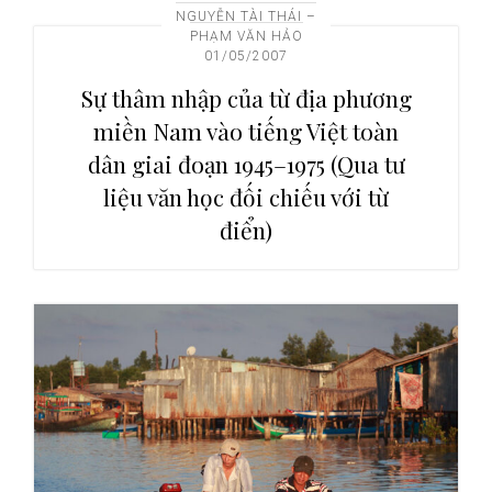
NGUYỄN TÀI THÁI –
i
PHẠM VĂN HẢO
o
01/05/2007
n
Sự thâm nhập của từ địa phương
miền Nam vào tiếng Việt toàn
dân giai đoạn 1945–1975 (Qua tư
liệu văn học đối chiếu với từ
điển)