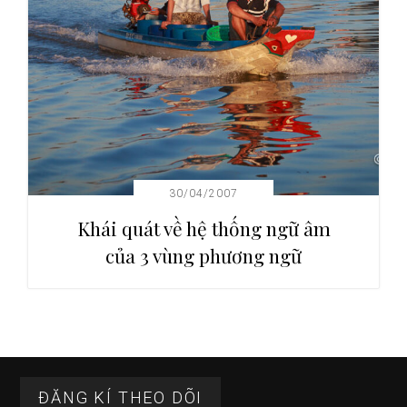
30/04/2007
Khái quát về hệ thống ngữ âm
của 3 vùng phương ngữ
Sidebar
Footer
chính
ĐĂNG KÍ THEO DÕI