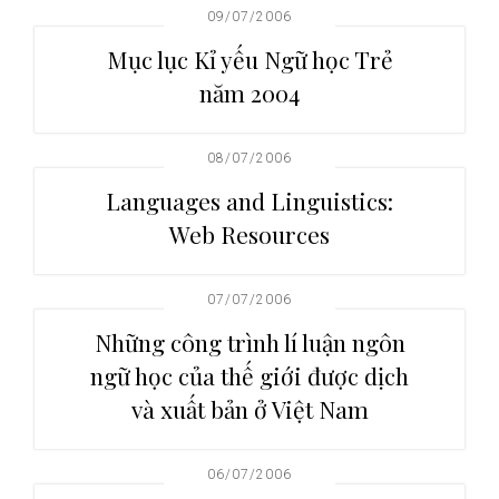
09/07/2006
i
o
Mục lục Kỉ yếu Ngữ học Trẻ
n
năm 2004
08/07/2006
Languages and Linguistics:
Web Resources
07/07/2006
Những công trình lí luận ngôn
ngữ học của thế giới được dịch
và xuất bản ở Việt Nam
06/07/2006