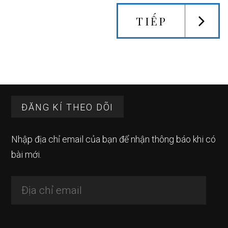
TIẾP
Sidebar
Footer
chính
ĐĂNG KÍ THEO DÕI
Nhập địa chỉ email của bạn để nhận thông báo khi có
bài mới.
Địa
chỉ
email