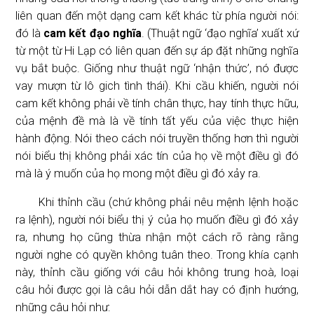
liên quan đến một dạng cam kết khác từ phía người nói:
đó là
cam kết đạo nghĩa
. (Thuật ngữ ‘đạo nghĩa’ xuất xứ
từ một từ Hi Lạp có liên quan đến sự áp đặt những nghĩa
vụ bắt buộc. Giống như thuật ngữ ‘nhận thức’, nó được
vay mượn từ lô gich tình thái). Khi cầu khiến, người nói
cam kết không phải về tính chân thực, hay tính thực hữu,
của mệnh đề mà là về tính tất yếu của việc thực hiện
hành động. Nói theo cách nói truyền thống hơn thì người
nói biểu thị không phải xác tín của họ về một điều gì đó
mà là ý muốn của họ mong một điều gì đó xảy ra.
Khi thỉnh cầu (chứ không phải nêu mệnh lệnh hoặc
ra lệnh), người nói biểu thị ý của họ muốn điều gì đó xảy
ra, nhưng họ cũng thừa nhận một cách rõ ràng rằng
người nghe có quyền không tuân theo. Trong khía cạnh
này, thỉnh cầu giống với câu hỏi không trung hoà, loại
câu hỏi được gọi là câu hỏi dẫn dắt hay có định hướng,
những câu hỏi như: