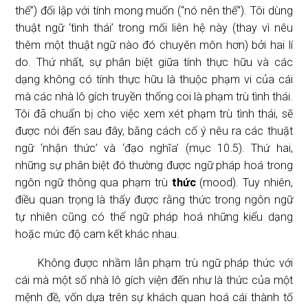
thế”) đối lập với tính mong muốn (“nó nên thế”). Tôi dùng
thuật ngữ ‘tình thái’ trong mối liên hệ này (thay vì nêu
thêm một thuật ngữ nào đó chuyên môn hơn) bởi hai lí
do. Thứ nhất, sự phân biệt giữa tính thực hữu và các
dạng không có tính thực hữu là thuộc phạm vi của cái
mà các nhà lô gích truyền thống coi là phạm trù tình thái.
Tôi đã chuẩn bị cho việc xem xét phạm trù tình thái, sẽ
được nói đến sau đây, bằng cách cố ý nêu ra các thuật
ngữ ‘nhận thức’ và ‘đạo nghĩa’ (mục 10.5). Thứ hai,
những sự phân biệt đó thường được ngữ pháp hoá trong
ngôn ngữ thông qua phạm trù
thức
(mood). Tuy nhiên,
điều quan trọng là thấy được rằng thức trong ngôn ngữ
tự nhiên cũng có thể ngữ pháp hoá những kiểu dạng
hoặc mức độ cam kết khác nhau.
Không được nhầm lẫn phạm trù ngữ pháp thức với
cái mà một số nhà lô gích viện đến như là thức của một
mệnh đề, vốn dựa trên sự khách quan hoá cái thành tố