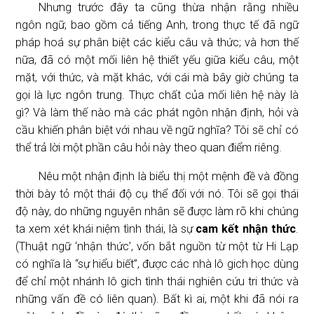
Nhưng trước đây ta cũng thừa nhận rằng nhiều
ngôn ngữ, bao gồm cả tiếng Anh, trong thực tế đã ngữ
pháp hoá sự phân biệt các kiểu câu và thức; và hơn thế
nữa, đã có một mối liên hệ thiết yếu giữa kiểu câu, một
mặt, với thức, và mặt khác, với cái mà bây giờ chúng ta
gọi là lực ngôn trung. Thực chất của mối liên hệ này là
gì? Và làm thế nào mà các phát ngôn nhận định, hỏi và
cầu khiến phân biệt với nhau về ngữ nghĩa? Tôi sẽ chỉ có
thể trả lời một phần câu hỏi này theo quan điểm riêng.
Nêu một nhận định là biểu thị một mệnh đề và đồng
thời bày tỏ một thái độ cụ thể đối với nó. Tôi sẽ gọi thái
độ này, do những nguyên nhân sẽ được làm rõ khi chúng
ta xem xét khái niệm tình thái, là sự
cam kết nhận thức
.
(Thuật ngữ ‘nhận thức’, vốn bắt nguồn từ một từ Hi Lạp
có nghĩa là “sự hiểu biết”, được các nhà lô gich học dùng
để chỉ một nhánh lô gich tình thái nghiên cứu tri thức và
những vấn đề có liên quan). Bất kì ai, một khi đã nói ra