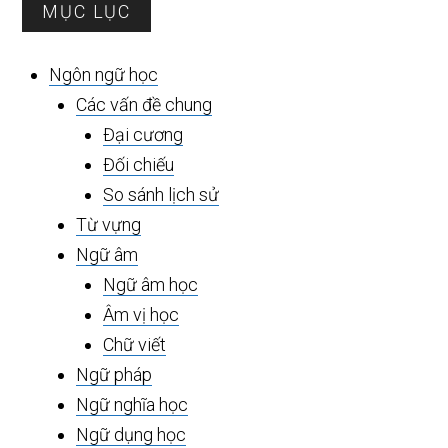
Sidebar
MỤC LỤC
chính
Ngôn ngữ học
Các vấn đề chung
Đại cương
Đối chiếu
So sánh lịch sử
Từ vựng
Ngữ âm
Ngữ âm học
Âm vị học
Chữ viết
Ngữ pháp
Ngữ nghĩa học
Ngữ dụng học