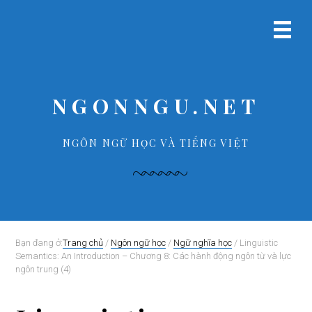
B
S
B
B
ỏ
k
ỏ
ỏ
Menu
q
i
q
q
chính
u
p
u
u
a
t
a
a
p
o
p
f
NGONNGU.NET
r
m
r
o
i
a
i
o
m
i
m
t
NGÔN NGỮ HỌC VÀ TIẾNG VIỆT
a
n
a
e
r
c
r
r
y
o
y
n
n
s
a
t
i
v
e
d
Bạn đang ở:
Trang chủ
/
Ngôn ngữ học
/
Ngữ nghĩa học
/
Linguistic
Semantics: An Introduction – Chương 8: Các hành động ngôn từ và lực
i
n
e
ngôn trung (4)
g
t
b
a
a
t
r