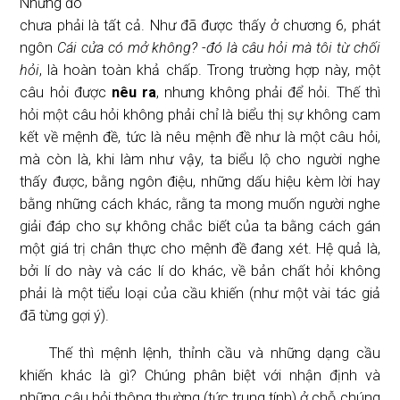
Nhưng đó
chưa phải là tất cả. Như đã được thấy ở chương 6, phát
ngôn
Cái cửa có mở không? -đó là câu hỏi mà tôi từ chối
hỏi
, là hoàn toàn khả chấp. Trong trường hợp này, một
câu hỏi được
nêu ra
, nhưng không phải để hỏi. Thế thì
hỏi một câu hỏi không phải chỉ là biểu thị sự không cam
kết về mệnh đề, tức là nêu mệnh đề như là một câu hỏi,
mà còn là, khi làm như vậy, ta biểu lộ cho người nghe
thấy được, bằng ngôn điệu, những dấu hiệu kèm lời hay
bằng những cách khác, rằng ta mong muốn người nghe
giải đáp cho sự không chắc biết của ta bằng cách gán
một giá trị chân thực cho mệnh đề đang xét. Hệ quả là,
bởi lí do này và các lí do khác, về bản chất hỏi không
phải là một tiểu loại của cầu khiến (như một vài tác giả
đã từng gợi ý).
Thế thì mệnh lệnh, thỉnh cầu và những dạng cầu
khiến khác là gì? Chúng phân biệt với nhận định và
những câu hỏi thông thường (tức trung tính) ở chỗ chúng