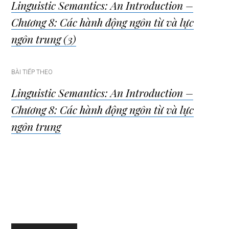
Linguistic Semantics: An Introduction –
hướng
Chương 8: Các hành động ngôn từ và lực
bài
ngôn trung (3)
viết
BÀI TIẾP THEO
Linguistic Semantics: An Introduction –
Chương 8: Các hành động ngôn từ và lực
ngôn trung