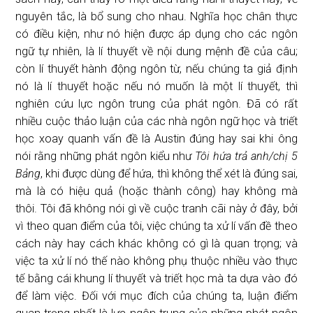
nguyên tắc, là bổ sung cho nhau. Nghĩa học chân thực
có điều kiện, như nó hiện được áp dụng cho các ngôn
ngữ tự nhiên, là lí thuyết về nội dung mệnh đề của câu;
còn lí thuyết hành động ngôn từ, nếu chúng ta giả định
nó là lí thuyết hoặc nếu nó muốn là một lí thuyết, thì
nghiên cứu lực ngôn trung của phát ngôn. Đã có rất
nhiều cuộc thảo luận của các nhà ngôn ngữ học và triết
học xoay quanh vấn đề là Austin đúng hay sai khi ông
nói rằng những phát ngôn kiểu như
Tôi hứa trả anh/chị 5
Bảng
, khi được dùng để hứa, thì không thể xét là đúng sai,
mà là có hiệu quả (hoặc thành công) hay không mà
thôi. Tôi đã không nói gì về cuộc tranh cãi này ở đây, bởi
vì theo quan điểm của tôi, việc chúng ta xử lí vấn đề theo
cách này hay cách khác không có gì là quan trọng; và
việc ta xử lí nó thế nào không phụ thuộc nhiều vào thực
tế bằng cái khung lí thuyết và triết học mà ta dựa vào đó
để làm việc. Đối với mục đích của chúng ta, luận điểm