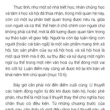
Thực tình, như một số nhà triết học, nhân chủng học
và tâm lí học xã hội đã thừa nhận, trong mối quan hệ này,
còn có một sự phân biệt quan trọng được nêu ra, giữa
con người và cá thể, thể hiện ở chỗ chính con người chứ
không phải cá thể, mới là đối tượng được quan tâm trong
sự thảo luận về giao tiếp. Người ta còn lập luận rằng con
người (hoặc cái bản ngã) là một sản phẩm mang tính xã
hội, tức sản phẩm của sự xã hội hoá, và xã hội hoá là
một quá trình mà ở đó, sự thụ đắc và sử dụng một ngôn
ngữ cụ thể trong một nền văn hoá cụ thể đóng một vai
trò cốt tử. Luận điểm này cũng sẽ được trở lại khi bàn về
khái niệm tính chủ quan (mục 10.6).
Bây giờ cần phải nói đến điểm cuối cùng. Lí thuyết
các hành động ngôn từ đôi khi được biện hộ, hoặc phê
phán, như thể là một loại lí thuyết thay thế cho nghĩa học
chân thực có điều kiện. Từ những chương trước của
sách này, cần thấy rõ một điều rằng hai lí thuyết này, về