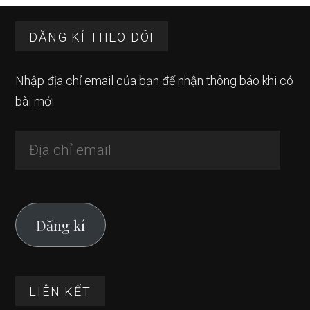
Footer
ĐĂNG KÍ THEO DÕI
Nhập địa chỉ email của bạn để nhận thông báo khi có
bài mới.
Địa
chỉ
email
Đăng kí
LIÊN KẾT