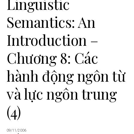
Linguistic
i
o
Semantics: An
n
Introduction –
Chương 8: Các
hành động ngôn từ
và lực ngôn trung
(4)
09/11/2006