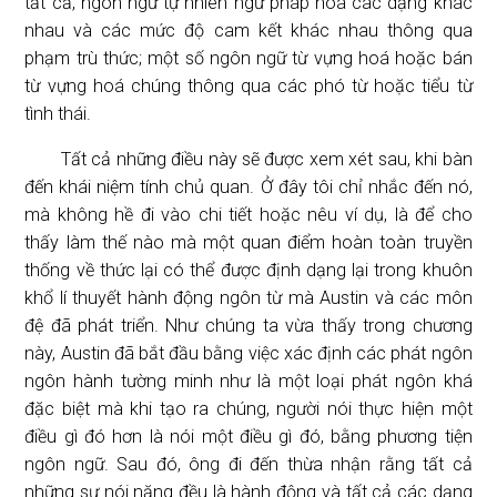
tất cả, ngôn ngữ tự nhiên ngữ pháp hoá các dạng khác
nhau và các mức độ cam kết khác nhau thông qua
phạm trù thức; một số ngôn ngữ từ vựng hoá hoặc bán
từ vựng hoá chúng thông qua các phó từ hoặc tiểu từ
tình thái.
Tất cả những điều này sẽ được xem xét sau, khi bàn
đến khái niệm tính chủ quan. Ở đây tôi chỉ nhắc đến nó,
mà không hề đi vào chi tiết hoặc nêu ví dụ, là để cho
thấy làm thế nào mà một quan điểm hoàn toàn truyền
thống về thức lại có thể được định dạng lại trong khuôn
khổ lí thuyết hành động ngôn từ mà Austin và các môn
đệ đã phát triển. Như chúng ta vừa thấy trong chương
này, Austin đã bắt đầu bằng việc xác định các phát ngôn
ngôn hành tường minh như là một loại phát ngôn khá
đặc biệt mà khi tạo ra chúng, người nói thực hiện một
điều gì đó hơn là nói một điều gì đó, bằng phương tiện
ngôn ngữ. Sau đó, ông đi đến thừa nhận rằng tất cả
những sự nói năng đều là hành động và tất cả các dạng