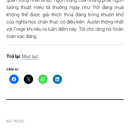
quan trọng nhất là lực ngôn trung của những phát ngôn
tường thuật miêu tả thường ngày như
Trời đang mưa
không thể được giải thích thoả đáng trong khuôn khổ
của nghĩa học chân thực có điều kiện. Austin thống nhất
với Frege khi nêu ra luận điểm này. Tôi cho rằng nó hoàn
toàn xác đáng.
Trở lại
:
Mục lục
Chia sẻ:
Điều
BÀI TRƯỚC