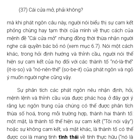
(37) Cái cửa mở, phải không?
mà khi phát ngôn câu này, người nói biểu thị sự cam kết
phỏng chừng hay tạm thời của mình về thực cách của
mệnh đề “Cái cửa mở” nhưng đồng thời thừa nhận người
nghe cái quyền bác bỏ nó (xem mục 6.7). Nói một cách
khác, trong hỏi định hướng và thỉnh cầu, người nói thể
hiện sự cam kết của họ đối với các thành tố “nó-là-thế”
(it-is-so) và “nó-nên-thế” (so-be-it) của phát ngôn và ngỏ
ý muốn người nghe cũng vậy.
Sự phân tích các phát ngôn nêu nhận định, hỏi,
mệnh lệnh và thỉnh cầu vừa được phác hoạ ở đây gợi ý
rằng lực ngôn trung của chúng có thể được phân tích
thừa số hoá, trong mỗi trường hợp, thành hai thành tố:
một mặt, là thành tố thể hiện sự cam kết (“Tôi nói vậy”)
hoặc sự không cam kết; và mặt khác, là thành tố có thể
được coi là mang tính
tình thái
về tính thực hữu (“nó là