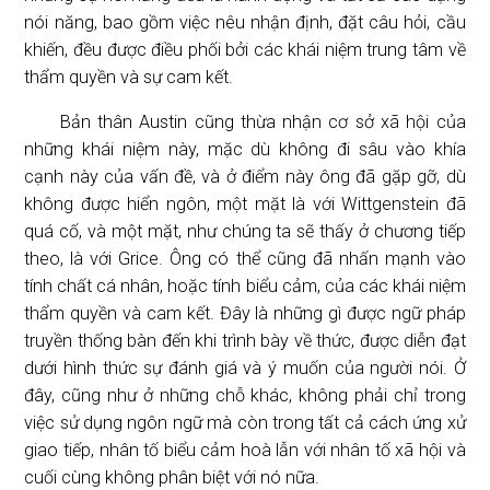
nói năng, bao gồm việc nêu nhận định, đặt câu hỏi, cầu
khiến, đều được điều phối bởi các khái niệm trung tâm về
thẩm quyền và sự cam kết.
Bản thân Austin cũng thừa nhận cơ sở xã hội của
những khái niệm này, mặc dù không đi sâu vào khía
cạnh này của vấn đề, và ở điểm này ông đã gặp gỡ, dù
không được hiển ngôn, một mặt là với Wittgenstein đã
quá cố, và một mặt, như chúng ta sẽ thấy ở chương tiếp
theo, là với Grice. Ông có thể cũng đã nhấn mạnh vào
tính chất cá nhân, hoặc tính biểu cảm, của các khái niệm
thẩm quyền và cam kết. Đây là những gì được ngữ pháp
truyền thống bàn đến khi trình bày về thức, được diễn đạt
dưới hình thức sự đánh giá và ý muốn của người nói. Ở
đây, cũng như ở những chỗ khác, không phải chỉ trong
việc sử dụng ngôn ngữ mà còn trong tất cả cách ứng xử
giao tiếp, nhân tố biểu cảm hoà lẫn với nhân tố xã hội và
cuối cùng không phân biệt với nó nữa.