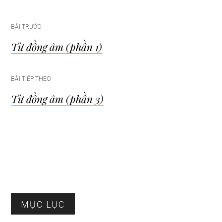
Điều
BÀI TRƯỚC
Từ đồng âm (phần 1)
hướng
bài
BÀI TIẾP THEO
Từ đồng âm (phần 3)
viết
Sidebar
MỤC LỤC