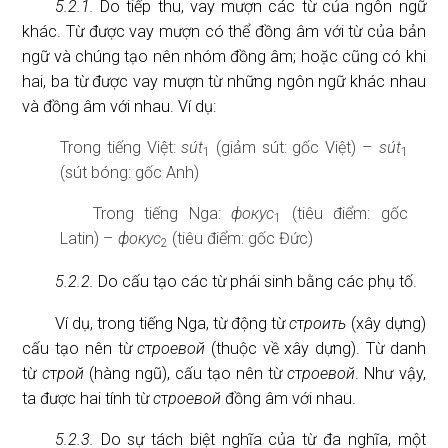
5.2.1.
Do tiếp thu, vay mượn các từ của ngôn ngữ
khác. Từ được vay mượn có thể đồng âm với từ của bản
ngữ và chúng tạo nên nhóm đồng âm; hoặc cũng có khi
hai, ba từ được vay mượn từ những ngôn ngữ khác nhau
và đồng âm với nhau. Ví dụ:
Trong tiếng Việt:
sút
(giảm sút: gốc Việt) –
sút
1
1
(sút bóng: gốc Anh)
Trong tiếng Nga:
фокус
(tiêu điểm: gốc
1
Latin) –
фокус
(tiêu điểm: gốc Đức)
2
5.2.2.
Do cấu tạo các từ phái sinh bằng các phụ tố.
Ví dụ, trong tiếng Nga, từ động từ
с
т
роить
(xây dựng)
cấu tạo nên từ
с
т
роевой
(thuộc về xây dựng). Từ danh
từ
с
т
рой
(hàng ngũ), cấu tạo nên từ
с
т
роевой
. Như vậy,
ta được hai tính từ
с
т
роевой
đồng âm với nhau.
5.2.3.
Do sự tách biệt nghĩa của từ đa nghĩa, một