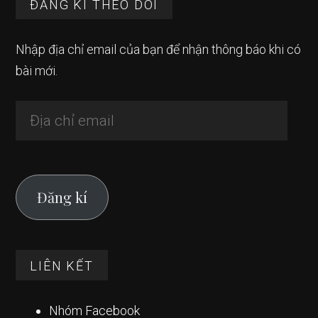
Footer
ĐĂNG KÍ THEO DÕI
Nhập địa chỉ email của bạn để nhận thông báo khi có
bài mới.
Địa
chỉ
email
Đăng kí
LIÊN KẾT
Nhóm Facebook