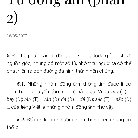
i
2)
o
n
16/05/2007
5.
Đại bộ phận các từ đồng âm không được giải thích về
nguồn gốc, nhưng có một số từ, nhóm từ người ta có thể
phát hiện ra con đường đã hình thành nên chúng.
5.1.
Những nhóm đồng âm không tìm được lí do
hình thành chủ yếu gồm các từ bản ngữ. Ví dụ:
bay
(D) –
bay
(Đ);
rắn
(T) –
rắn
(D);
đá
(D) –
đá
(Đ);
sắc
(T) –
sắc
(Đ)
… của tiếng Việt là những nhóm đồng âm như vậy.
5.2.
Số còn lại, con đường hình thành nên chúng có
thể là: