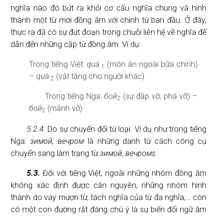
nghĩa nào đó bứt ra khỏi cơ cấu nghĩa chung và hình
thành một từ mới đồng âm với chính từ ban đầu. Ở đây,
thực ra đã có sự đứt đoạn trong chuỗi liên hệ về nghĩa để
dẫn đến những cặp từ đồng âm. Ví dụ:
Trong tiếng Việt:
quà
(món ăn ngoài bữa chính)
1
–
quà
(vật tặng cho người khác)
2
Trong tiếng Nga:
бой
(sự đập vỡ, phá vỡ) –
2
бой
(mảnh vỡ)
2
5.2.4.
Do sự chuyển đổi từ loại. Ví dụ như trong tiếng
Nga:
зимой, вечром
là những danh từ cách công cụ
chuyển sang làm trạng từ
зимой, вечромs
.
5.3.
Đối với tiếng Việt, ngoài những nhóm đồng âm
không xác định được căn nguyên, những nhóm hình
thành do vay mượn từ, tách nghĩa của từ đa nghĩa,… còn
có một con đường rất đáng chú ý là sự biến đổi ngữ âm