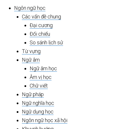
chính
Ngôn ngữ học
Các vấn đề chung
Đại cương
Đối chiếu
So sánh lịch sử
Từ vựng
Ngữ âm
Ngữ âm học
Âm vị học
Chữ viết
Ngữ pháp
Ngữ nghĩa học
Ngữ dụng học
Ngôn ngữ học xã hội
Khuynh hướng