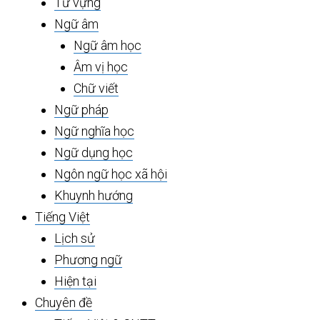
Từ vựng
Ngữ âm
Ngữ âm học
Âm vị học
Chữ viết
Ngữ pháp
Ngữ nghĩa học
Ngữ dụng học
Ngôn ngữ học xã hội
Khuynh hướng
Tiếng Việt
Lịch sử
Phương ngữ
Hiện tại
Chuyên đề