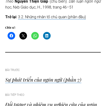
Theo
Nguyễn Thiện Giáp
(chủ biên).
Dẫn luận ngôn ngữ
học
, Nxb Giáo dục, H., 1998, trang 46–51
Trở lại
:
3.2. Những nhân tố chủ quan (phần đầu)
Chia sẻ:
Điều
BÀI TRƯỚC
Sự phát triển của ngôn ngữ (phần 7)
hướng
bài
BÀI TIẾP THEO
Đối tượng và nhiệm vụ nghiên cứu của ngôn