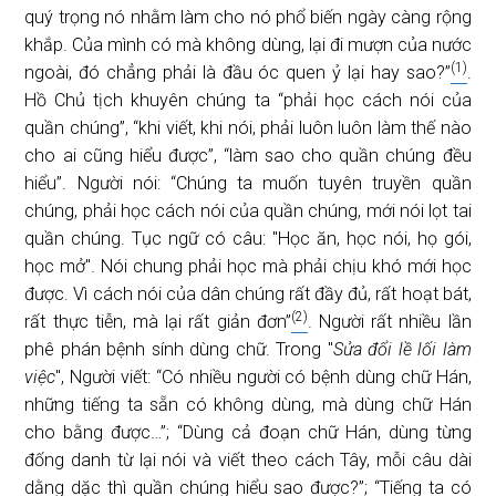
quý trọng nó nhằm làm cho nó phổ biến ngày càng rộng
khắp. Của mình có mà không dùng, lại đi mượn của nước
(1)
ngoài, đó chẳng phải là đầu óc quen ỷ lại hay sao?”
.
Hồ Chủ tịch khuyên chúng ta “phải học cách nói của
quần chúng”, “khi viết, khi nói, phải luôn luôn làm thế nào
cho ai cũng hiểu được”, “làm sao cho quần chúng đều
hiểu”. Người nói: “Chúng ta muốn tuyên truyền quần
chúng, phải học cách nói của quần chúng, mới nói lọt tai
quần chúng. Tục ngữ có câu: "Học ăn, học nói, họ gói,
học mở". Nói chung phải học mà phải chịu khó mới học
được. Vì cách nói của dân chúng rất đầy đủ, rất hoạt bát,
(2)
rất thực tiễn, mà lại rất giản đơn”
. Người rất nhiều lần
phê phán bệnh sính dùng chữ. Trong "
Sửa đổi lề lối làm
việc
", Người viết: “Có nhiều người có bệnh dùng chữ Hán,
những tiếng ta sẵn có không dùng, mà dùng chữ Hán
cho bằng được…”; “Dùng cả đoạn chữ Hán, dùng từng
đống danh từ lại nói và viết theo cách Tây, mỗi câu dài
dằng dặc thì quần chúng hiểu sao được?”; “Tiếng ta có