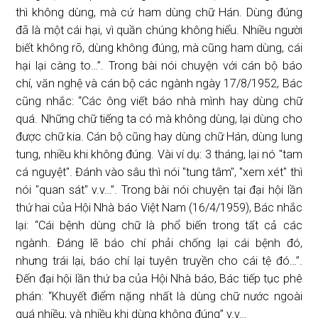
thì không dùng, mà cứ ham dùng chữ Hán. Dùng đúng
đã là một cái hại, vì quần chúng không hiểu. Nhiều người
biết không rõ, dùng không đúng, mà cũng ham dùng, cái
hại lại càng to…”. Trong bài nói chuyện với cán bộ báo
chí, văn nghệ và cán bộ các ngành ngày 17/8/1952, Bác
cũng nhắc: “Các ông viết báo nhà mình hay dùng chữ
quá. Những chữ tiếng ta có mà không dùng, lại dùng cho
được chữ kia. Cán bộ cũng hay dùng chữ Hán, dùng lung
tung, nhiều khi không đúng. Vài ví dụ: 3 tháng, lại nó "tam
cá nguyệt". Đánh vào sâu thì nói "tung tâm", "xem xét" thì
nói "quan sát" v.v…”. Trong bài nói chuyện tại đại hội lần
thứ hai của Hội Nhà báo Việt Nam (16/4/1959), Bác nhắc
lại: “Cái bệnh dùng chữ là phổ biến trong tất cả các
ngành. Đáng lẽ báo chí phải chống lại cái bệnh đó,
nhưng trái lại, báo chí lại tuyên truyền cho cái tệ đó…”.
Đến đại hội lần thứ ba của Hội Nhà báo, Bác tiếp tục phê
phán: “Khuyết điểm nặng nhất là dùng chữ nước ngoài
quá nhiều, và nhiều khi dùng không đúng” v.v…