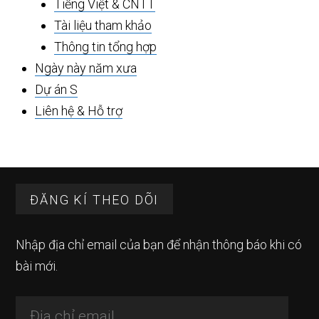
Tiếng Việt & CNTT
Tài liệu tham khảo
Thông tin tổng hợp
Ngày này năm xưa
Dự án S
Liên hệ & Hỗ trợ
Footer
ĐĂNG KÍ THEO DÕI
Nhập địa chỉ email của bạn để nhận thông báo khi có
bài mới.
Địa