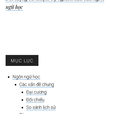
viết
ngữ học
Sidebar
MỤC LỤC
chính
Ngôn ngữ học
Các vấn đề chung
Đại cương
Đối chiếu
So sánh lịch sử