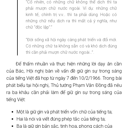
“Cố nhiên, có những chữ không thể dịch thì ta
phải mượn chữ nước ngoài. Ví dụ: những chữ
kinh tế, chính trị v.v… thì ta phải dùng. Hoặc có
những chữ nếu dịch ra thì mất cả ý nghĩa, như
chữ "độc lập".”
“Đời sống xã hội ngày càng phát triển và đổi mới.
Có những chữ ta không sẵn có và khó dịch đúng
thì cần phải mượn chữ nước ngoài…”.
Để thấm nhuần và thực hiện những lời dạy ân cần
của Bác, Hội nghị bàn về vấn đề giữ gìn sự trong sáng
của tiếng Việt đã họp từ ngày 7 đến 10/2/1966. Trong bài
phát biểu tại hội nghị, Thủ tướng Phạm Văn Đồng đã nêu
ra ba khâu cần phải làm để giữ gìn sự trong sáng của
tiếng Việt:
Một là giữ gìn và phát triển vốn chữ của tiếng ta;
Hai là nói và viết đúng phép tắc của tiếng ta;
Ba là giữ gìn bản sắc, tinh hoa, phong cách của