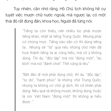
Tuy nhiên, cần nhớ rằng, Hồ Chủ tịch không hề cự
tuyệt việc mượn chữ nước ngoài, mà ngược lại, có một
thái độ rất đúng đắn, khoa học, Người đã từng nói:
“Tiếng ta còn thiếu, nên nhiều lúc phải mượn
tiếng khác, nhất là tiếng Trung Quốc. Nhưng phải
có chừng mực. Tiếng nào sẵn có thì dùng tiếng
ta… Nhưng sẽ "tả" quá nếu những chữ Hán đã
hoá thành tiếng ta ai cũng hiểu, mà cố ý không
dùng. Thí dụ: "độc lập" mà nói "đứng một", "du
kích" mà nói "đánh chơi". Thế cũng là tếu.”
“Bất đắc dĩ mới phải dùng chữ, thí dụ: "độc lập",
"tự do", "hạnh phúc" là những chữ Trung Quốc,
nhưng ta không có chữ gì dịch, thì cố nhiên phải
dùng. Nếu quá tả không mượn, không dùng, hoặc
là nói: Việt Nam "đứng một" thì không ai hiểu
được…”