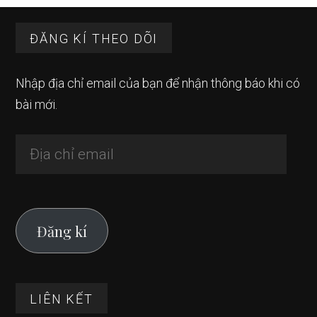
Sidebar
Footer
chính
ĐĂNG KÍ THEO DÕI
Nhập địa chỉ email của bạn để nhận thông báo khi có
bài mới.
Địa
chỉ
email
Đăng kí
LIÊN KẾT