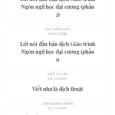
Ngôn ngữ học đại cương (phần
2)
CAO XUÂN HẠO
03/01/2008
Lời nói đầu bản dịch Giáo trình
Ngôn ngữ học đại cương (phần
1)
NGÔ TỰ LẬP
26/12/2007
Viết như là dịch thuật
LÂM QUANG ĐÔNG
22/12/2007