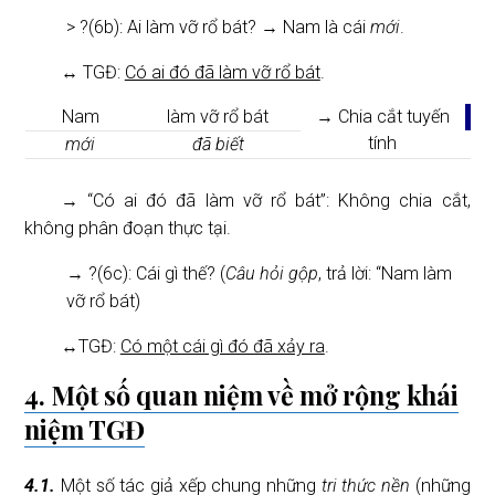
> ?(6b): Ai làm vỡ rổ bát? → Nam là cái
mới
.
↔ TGĐ:
Có ai đó đã làm vỡ rổ bát
.
Nam
làm vỡ rổ bát
→ Chia cắt tuyến
tính
mới
đã biết
→ “Có ai đó đã làm vỡ rổ bát”: Không chia cắt,
không phân đoạn thực tại.
→ ?(6c): Cái gì thế? (
Câu hỏi gộp
, trả lời: “Nam làm
vỡ rổ bát)
↔TGĐ:
Có một cái gì đó đã xảy ra
.
4. Một số quan niệm về mở rộng khái
niệm TGĐ
4.1.
Một số tác giả xếp chung những
tri thức nền
(những