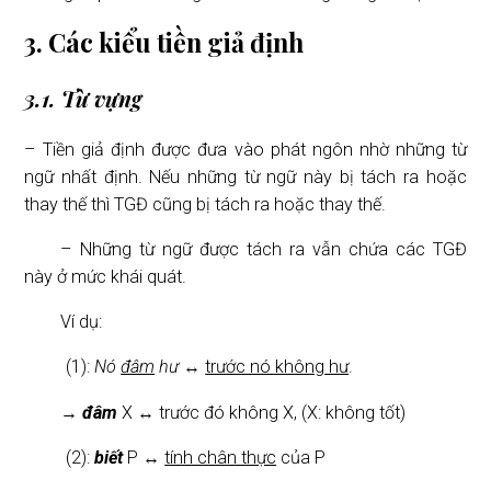
3. Các kiểu tiền giả định
3.1. Từ vựng
– Tiền giả định được đưa vào phát ngôn nhờ những từ
ngữ nhất định. Nếu những từ ngữ này bị tách ra hoặc
thay thế thì TGĐ cũng bị tách ra hoặc thay thế.
– Những từ ngữ được tách ra vẫn chứa các TGĐ
này ở mức khái quát.
Ví dụ:
(1):
Nó
đâm
hư
↔
trước nó không hư
.
→
đâm
X ↔ trước đó không X, (X: không tốt)
(2):
biết
P ↔
tính chân thực
của P