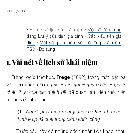
i
21/10/2006
o
n
• Vài nét về lịch sử khái niệm •
Một số đặc trưng
đáng lưu ý của tiền giả định
•
Các kiểu tiền giả
định
•
Một số quan niệm về mở rộng khái niệm
TGĐ
•
Bổ sung
1. Vài nét về lịch sử khái niệm
– Trong logic-triết học,
Frege
(1892), trong một loạt bài
viết liên quan đến
nghĩa – tên gọi – quy chiếu – giá trị
chân thực của các mệnh đề
, đã quan tâm đến một hiện
tượng kiểu như câu:
(1):
Người phát hiện ra quỹ đạo các hành tinh có
hình e-lip đã chết trong cảnh khốn cùng.
Trước câu này có những cách phân tích khác nhau,