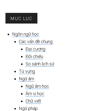
Sidebar
MỤC LỤC
chính
Ngôn ngữ học
Các vấn đề chung
Đại cương
Đối chiếu
So sánh lịch sử
Từ vựng
Ngữ âm
Ngữ âm học
Âm vị học
Chữ viết
Ngữ pháp