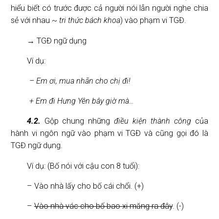
hiểu biết có trước được cả người nói lẫn người nghe chia
sẻ với nhau ~
tri thức bách khoa
) vào phạm vi TGĐ.
→ TGĐ ngữ dụng
Ví dụ:
– Em ơi, mua nhãn cho chị đi!
+ Em đi Hưng Yên bây giờ mà…
4.2.
Gộp chung những
điều kiện thành công
của
hành vi ngôn ngữ vào phạm vi TGĐ và cũng gọi đó là
TGĐ ngữ dụng.
Ví dụ: (Bố nói với cậu con 8 tuổi):
– Vào nhà lấy cho bố cái chổi. (+)
–
Vào nhà vác cho bố bao xi măng ra đây
. (-)