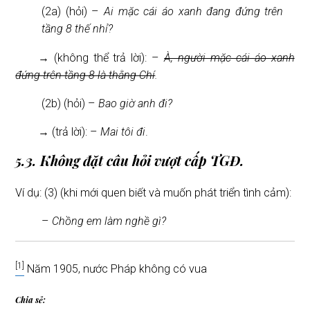
(2a) (hỏi) –
Ai mặc cái áo xanh đang đứng trên
tầng 8 thế nhỉ?
→ (không thể trả lời): –
À, người mặc cái áo xanh
đứng trên tầng 8 là thằng Chí
.
(2b) (hỏi) –
Bao giờ anh đi?
→ (trả lời): –
Mai tôi đi
.
5.3. Không đặt câu hỏi vượt cấp TGĐ.
Ví dụ: (3) (khi mới quen biết và muốn phát triển tình cảm):
–
Chồng em làm nghề gì?
[1]
Năm 1905, nước Pháp không có vua
Chia sẻ: