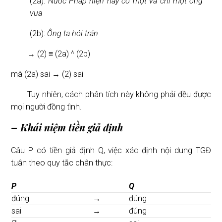
(2a):
Nước Pháp hiện nay có một và chỉ một ông
vua
(2b):
Ông ta hói trán
→ (2) ≡ (2a) ^ (2b)
mà (2a) sai → (2) sai
Tuy nhiên, cách phân tích này không phải đều được
mọi người đồng tình.
– Khái niệm tiền giả định
Câu P có tiền giả định Q, việc xác định nội dung TGĐ
tuân theo quy tắc chân thực:
P
Q
đúng
→
đúng
sai
→
đúng