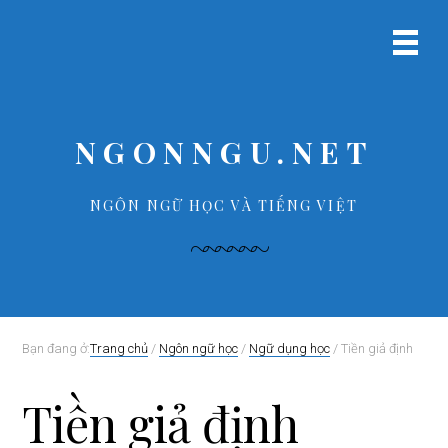
B
S
B
B
ỏ
k
ỏ
ỏ
Menu
q
i
q
q
chính
u
p
u
u
a
t
a
a
p
o
p
f
NGONNGU.NET
r
m
r
o
i
a
i
o
m
i
m
t
NGÔN NGỮ HỌC VÀ TIẾNG VIỆT
a
n
a
e
r
c
r
r
y
o
y
n
n
s
a
t
i
v
e
d
Bạn đang ở:
Trang chủ
/
Ngôn ngữ học
/
Ngữ dụng học
/
Tiền giả định
i
n
e
g
t
b
Tiền giả định
a
a
t
r