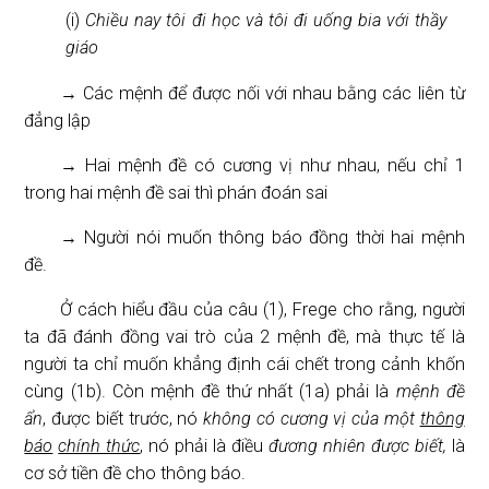
(i)
Chiều nay tôi đi học và tôi đi uống bia với thầy
giáo
→ Các mệnh để được nối với nhau bằng các liên từ
đẳng lập
→ Hai mệnh đề có cương vị như nhau, nếu chỉ 1
trong hai mệnh đề sai thì phán đoán sai
→ Người nói muốn thông báo đồng thời hai mệnh
đề.
Ở cách hiểu đầu của câu (1), Frege cho rằng, người
ta đã đánh đồng vai trò của 2 mệnh đề, mà thực tế là
người ta chỉ muốn khẳng định cái chết trong cảnh khốn
cùng (1b). Còn mệnh đề thứ nhất (1a) phải là
mệnh đề
ẩn
, được biết trước, nó
không có cương vị của một
thông
báo
chính thức
, nó phải là điều
đương nhiên được biết,
là
cơ sở tiền đề cho thông báo.