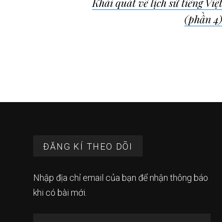
Khái quát về lịch sử tiếng Việ
hướng
(phần 4
bài
viết
Footer
ĐĂNG KÍ THEO DÕI
Nhập địa chỉ email của bạn để nhận thông báo
khi có bài mới.
Địa