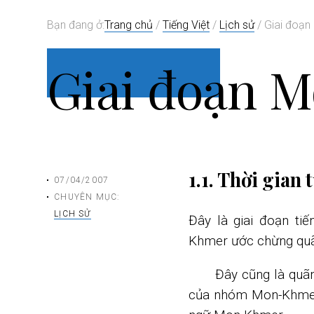
i
Bạn đang ở:
Trang chủ
/
Tiếng Việt
/
Lịch sử
/
Giai đoạn
o
n
Giai đoạn 
1.1. Thời gian
07/04/2007
CHUYÊN MỤC:
LỊCH SỬ
Đây là giai đoạn ti
Khmer ước chừng quã
Đây cũng là quãn
của nhóm Mon-Khmer 