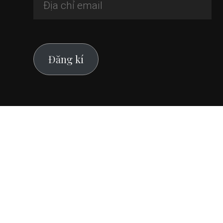
chỉ
email
Đăng kí