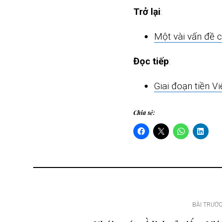
Trở lại
:
Một vài vấn đề ch
Đọc tiếp
:
Giai đoạn tiền V
Chia sẻ:
Điều
BÀI TRƯỚ