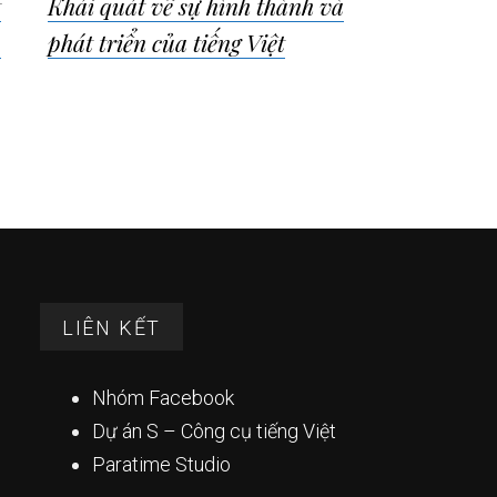
t
Khái quát về sự hình thành và
)
phát triển của tiếng Việt
LIÊN KẾT
Nhóm Facebook
Dự án S – Công cụ tiếng Việt
Paratime Studio