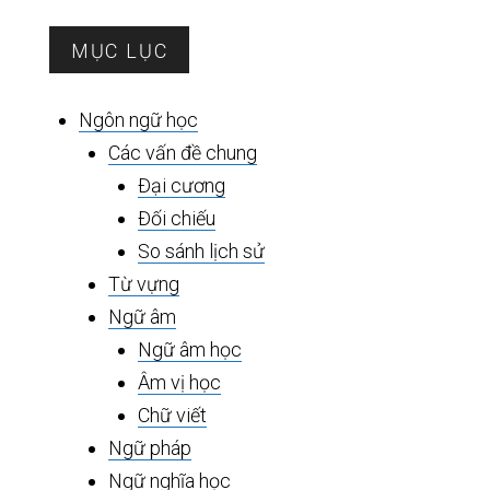
Sidebar
MỤC LỤC
chính
Ngôn ngữ học
Các vấn đề chung
Đại cương
Đối chiếu
So sánh lịch sử
Từ vựng
Ngữ âm
Ngữ âm học
Âm vị học
Chữ viết
Ngữ pháp
Ngữ nghĩa học