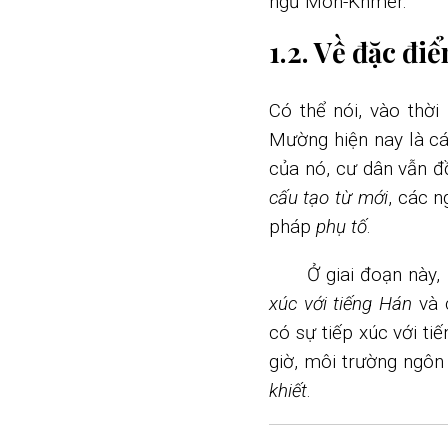
ngữ Mon-Khmer.
1.2. Về đặc đ
Có thể nói, vào thời
Mường hiện nay là c
của nó, cư dân vẫn đ
cấu tạo từ mới
, các 
pháp
phụ tố
.
Ở giai đoạn này
xúc với tiếng Hán
và 
có sự tiếp xúc với ti
giờ, môi trường ngô
khiết
.