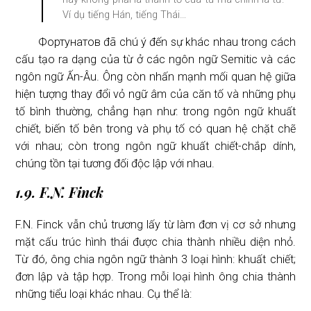
Ví dụ tiếng Hán, tiếng Thái…
Фортунатов đã chú ý đến sự khác nhau trong cách
cấu tạo ra dạng của từ ở các ngôn ngữ Semitic và các
ngôn ngữ Ấn-Âu. Ông còn nhấn mạnh mối quan hệ giữa
hiện tượng thay đổi vỏ ngữ âm của căn tố và những phụ
tố bình thường, chẳng hạn như: trong ngôn ngữ khuất
chiết, biến tố bên trong và phụ tố có quan hệ chặt chẽ
với nhau; còn trong ngôn ngữ khuất chiết-chắp dính,
chúng tồn tại tương đối độc lập với nhau.
1.9. F.N. Finck
F.N. Finck vẫn chủ trương lấy từ làm đơn vị cơ sở nhưng
mặt cấu trúc hình thái được chia thành nhiều diện nhỏ.
Từ đó, ông chia ngôn ngữ thành 3 loại hình: khuất chiết;
đơn lập và tập hợp. Trong mỗi loại hình ông chia thành
những tiểu loại khác nhau. Cụ thể là: