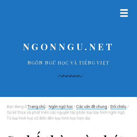
B
S
B
B
ỏ
k
ỏ
ỏ
Menu
q
i
q
q
chính
u
p
u
u
a
t
a
a
p
o
p
f
NGONNGU.NET
r
m
r
o
i
a
i
o
m
i
m
t
NGÔN NGỮ HỌC VÀ TIẾNG VIỆT
a
n
a
e
r
c
r
r
y
o
y
n
n
s
a
t
i
v
e
d
Bạn đang ở:
Trang chủ
/
Ngôn ngữ học
/
Các vấn đề chung
/
Đối chiếu
/
Sự kế thừa và phát triển các nguyên tắc phân loại loại hình ngôn ngữ:
i
n
e
Từ loại hình học cổ điển đến loại hình học hiện đại
g
t
b
a
a
t
r