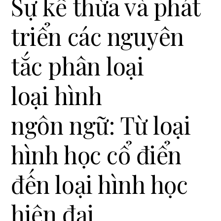
Sự kế thừa và phát
i
o
triển các nguyên
n
tắc phân loại
loại hình
ngôn ngữ: Từ loại
hình học cổ điển
đến loại hình học
hiện đại