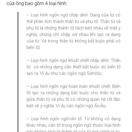
của ông bao gồm 4 loại hình:
–
Loại hình ngôn ngữ chắp dính
: Dạng của từ có
thể phân tích thành thân từ và phụ tố. Thân từ và
phụ tố là những thành tố tách biệt nhau về mặt ý
nghĩa, chúng chỉ chắp với nhau khi tạo ra dạng
của từ. Và trong thân từ không bắt buộc phải có
biến tố;
–
Loại hình ngôn ngữ khuất chiết-chắp dính
: Thân
từ có những dạng cần thiết bắt buộc do biến tố
tạo ra. Ví dụ như các ngôn ngữ Semitic;
–
Loại hình ngôn ngữ hoàn toàn khuất chiết
: Biến
tố tạo ra những dạng bắt buộc cho thân từ và
giữa thân từ và phụ tố có những quan hệ rất đặc
biệt về ý nghĩa. Ví dụ các ngôn ngữ Ấn-Âu;
–
Loại hình ngôn ngữ-căn tố
: Từ không có dạng
khác nhau, căn tố trong ngôn ngữ thuộc loại hình
này không phải là thành tố của từ mà chính là từ.