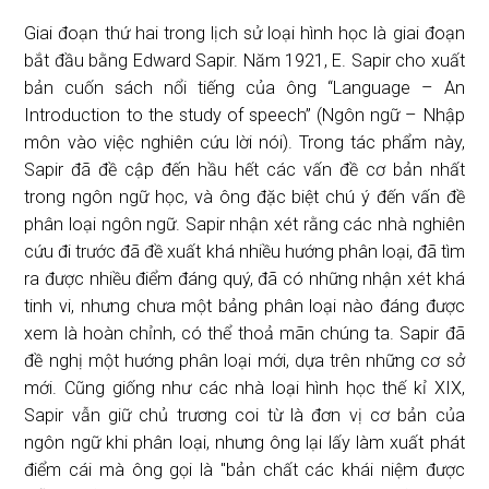
Giai đoạn thứ hai trong lịch sử loại hình học là giai đoạn
bắt đầu bằng Edward Sapir. Năm 1921, E. Sapir cho xuất
bản cuốn sách nổi tiếng của ông “Language – An
Introduction to the study of speech” (Ngôn ngữ – Nhập
môn vào việc nghiên cứu lời nói). Trong tác phẩm này,
Sapir đã đề cập đến hầu hết các vấn đề cơ bản nhất
trong ngôn ngữ học, và ông đặc biệt chú ý đến vấn đề
phân loại ngôn ngữ. Sapir nhận xét rằng các nhà nghiên
cứu đi trước đã đề xuất khá nhiều hướng phân loại, đã tìm
ra được nhiều điểm đáng quý, đã có những nhận xét khá
tinh vi, nhưng chưa một bảng phân loại nào đáng được
xem là hoàn chỉnh, có thể thoả mãn chúng ta. Sapir đã
đề nghị một hướng phân loại mới, dựa trên những cơ sở
mới. Cũng giống như các nhà loại hình học thế kỉ XIX,
Sapir vẫn giữ chủ trương coi từ là đơn vị cơ bản của
ngôn ngữ khi phân loại, nhưng ông lại lấy làm xuất phát
điểm cái mà ông gọi là "bản chất các khái niệm được