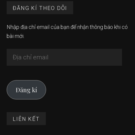
Footer
ĐĂNG KÍ THEO DÕI
Nhập địa chỉ email của bạn để nhận thông báo khi có
bài mới.
Địa
chỉ
email
Đăng kí
LIÊN KẾT