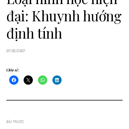
i
đại: Khuynh hướng
o
n
định tính
07/02/2007
Chia sẻ:
Điều
BÀI TRƯỚC