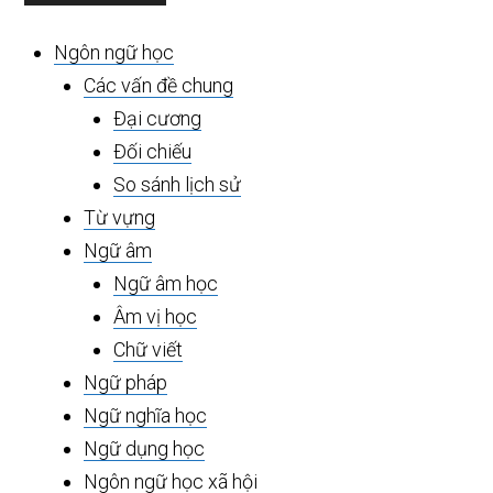
chính
Ngôn ngữ học
Các vấn đề chung
Đại cương
Đối chiếu
So sánh lịch sử
Từ vựng
Ngữ âm
Ngữ âm học
Âm vị học
Chữ viết
Ngữ pháp
Ngữ nghĩa học
Ngữ dụng học
Ngôn ngữ học xã hội