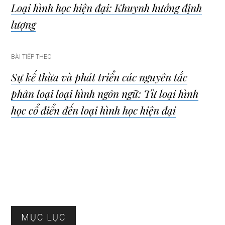
Loại hình học hiện đại: Khuynh hướng định
hướng
lượng
bài
BÀI TIẾP THEO
viết
Sự kế thừa và phát triển các nguyên tắc
phân loại loại hình ngôn ngữ: Từ loại hình
học cổ điển đến loại hình học hiện đại
Sidebar
MỤC LỤC