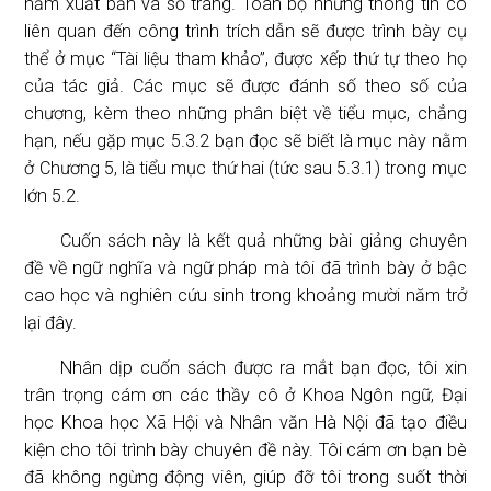
năm xuất bản và số trang. Toàn bộ những thông tin có
liên quan đến công trình trích dẫn sẽ được trình bày cụ
thể ở mục “Tài liệu tham khảo”, được xếp thứ tự theo họ
của tác giả. Các mục sẽ được đánh số theo số của
chương, kèm theo những phân biệt về tiểu mục, chẳng
hạn, nếu gặp mục 5.3.2 bạn đọc sẽ biết là mục này nằm
ở Chương 5, là tiểu mục thứ hai (tức sau 5.3.1) trong mục
lớn 5.2.
Cuốn sách này là kết quả những bài giảng chuyên
đề về ngữ nghĩa và ngữ pháp mà tôi đã trình bày ở bậc
cao học và nghiên cứu sinh trong khoảng mười năm trở
lại đây.
Nhân dịp cuốn sách được ra mắt bạn đọc, tôi xin
trân trọng cám ơn các thầy cô ở Khoa Ngôn ngữ, Đại
học Khoa học Xã Hội và Nhân văn Hà Nội đã tạo điều
kiện cho tôi trình bày chuyên đề này. Tôi cám ơn bạn bè
đã không ngừng động viên, giúp đỡ tôi trong suốt thời