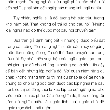
nhấn mạnh. Trong nghiên cứu ngữ pháp cần phải nói
đến nghĩa, phải bàn đến ngữ pháp mang tính ngữ nghĩa.
Tuy nhiên, nghĩa lại là đối tượng hết sức trừu tượng,
khó nắm bắt. Thật không dễ trả lời cho câu hỏi: “Những
loại nghĩa nào có thể được một câu nói chuyển tải?”
Dựa trên giả định rằng bất kì những gì được biểu đạt
trong câu cũng đều mang nghĩa, cuốn sách này cố gắng
phân tích những lớp nghĩa có thể được chuyển tải trong
câu nói. Sự phát triển vượt bậc của ngữ nghĩa học trong
thời gian qua đã cho chúng ta những cơ sở đáng tin cậy
để bàn đến những lớp nghĩa đó. Với quan niệm rằng cú
pháp không mang tính tự trị, mà cú pháp là để tải nghĩa,
chúng tôi cho rằng bóc tách được các lớp nghĩa mà câu
nói biểu thị sẽ đồng thời là xác lập cơ sở ngữ nghĩa cho
việc phân tích cú pháp. Các lớp nghĩa đó, theo chúng tôi,
gồm có nghĩa miêu tả, nghĩa tình thái, nghĩa chủ đề,
nghĩa mục đích phát ngôn.