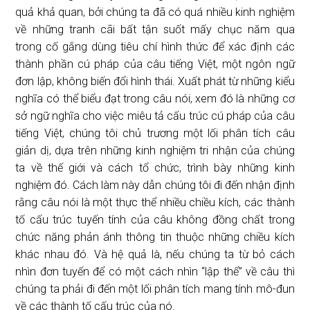
quả khả quan, bởi chúng ta đã có quá nhiều kinh nghiệm
về những tranh cãi bất tận suốt mấy chục năm qua
trong cố gắng dùng tiêu chí hình thức để xác định các
thành phần cú pháp của câu tiếng Việt, một ngôn ngữ
đơn lập, không biến đổi hình thái. Xuất phát từ những kiểu
nghĩa có thể biểu đạt trong câu nói, xem đó là những cơ
sở ngữ nghĩa cho việc miêu tả cấu trúc cú pháp của câu
tiếng Việt, chúng tôi chủ trương một lối phân tích câu
giản dị, dựa trên những kinh nghiệm tri nhận của chúng
ta về thế giới và cách tổ chức, trình bày những kinh
nghiệm đó. Cách làm này dẫn chúng tôi đi đến nhận định
rằng câu nói là một thực thể nhiều chiều kích, các thành
tố cấu trúc tuyến tính của câu không đồng chất trong
chức năng phản ánh thông tin thuộc những chiều kích
khác nhau đó. Và hệ quả là, nếu chúng ta từ bỏ cách
nhìn đơn tuyến để có một cách nhìn “lập thể” về câu thì
chúng ta phải đi đến một lối phân tích mang tính mô-đun
về các thành tố cấu trúc của nó.