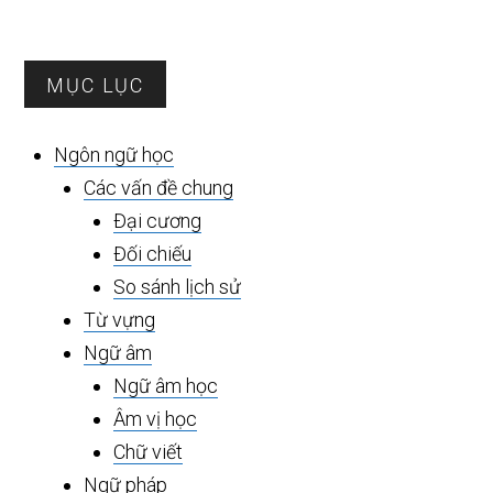
Sidebar
MỤC LỤC
chính
Ngôn ngữ học
Các vấn đề chung
Đại cương
Đối chiếu
So sánh lịch sử
Từ vựng
Ngữ âm
Ngữ âm học
Âm vị học
Chữ viết
Ngữ pháp