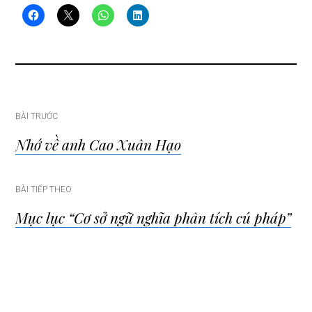
Điều
BÀI TRƯỚC
Nhớ về anh Cao Xuân Hạo
hướng
bài
BÀI TIẾP THEO
Mục lục “Cơ sở ngữ nghĩa phân tích cú pháp”
viết