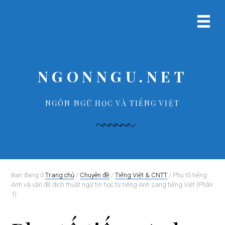
B
S
B
B
ỏ
k
ỏ
ỏ
Menu
q
i
q
q
chính
u
p
u
u
a
t
a
a
p
o
p
f
NGONNGU.NET
r
m
r
o
i
a
i
o
m
i
m
t
NGÔN NGỮ HỌC VÀ TIẾNG VIỆT
a
n
a
e
r
c
r
r
y
o
y
n
n
s
a
t
i
v
e
d
Bạn đang ở:
Trang chủ
/
Chuyên đề
/
Tiếng Việt & CNTT
/
Phụ tố tiếng
Anh và vấn đề dịch thuật ngữ tin học từ tiếng Anh sang tiếng Việt (Phần
i
n
e
1)
g
t
b
a
a
t
r