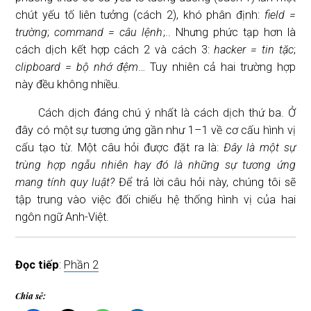
chút yếu tố liên tưởng (cách 2), khó phân định:
field =
trường
;
command = câu lệnh
;.. Nhưng phức tạp hơn là
cách dịch kết hợp cách 2 và cách 3:
hacker = tin tặc
;
clipboard = bộ nhớ đệm
… Tuy nhiên cả hai trường hợp
này đều không nhiều.
Cách dịch đáng chú ý nhất là cách dịch thứ ba. Ở
đây có một sự tương ứng gần như 1–1 về cơ cấu hình vị
cấu tạo từ. Một câu hỏi được đặt ra là:
Đây là một sự
trùng hợp ngẫu nhiên hay đó là những sự tương ứng
mang tính quy luật?
Để trả lời câu hỏi này, chúng tôi sẽ
tập trung vào việc đối chiếu hệ thống hình vị của hai
ngôn ngữ Anh-Việt.
Đọc tiếp
:
Phần 2
Chia sẻ: