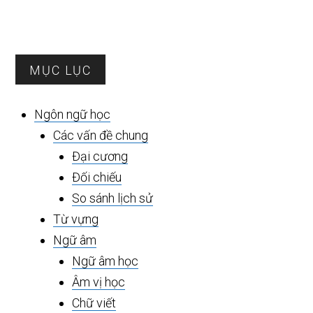
Sidebar
MỤC LỤC
chính
Ngôn ngữ học
Các vấn đề chung
Đại cương
Đối chiếu
So sánh lịch sử
Từ vựng
Ngữ âm
Ngữ âm học
Âm vị học
Chữ viết