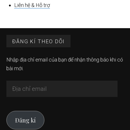
Liên hệ & Hỗ trợ
Footer
ĐĂNG KÍ THEO DÕI
Nhập địa chỉ email của bạn để nhận thông báo khi có
bài mới.
Địa
chỉ
email
Đăng kí