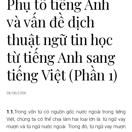
Phụ tố tiếng Anh
i
o
và vấn đề dịch
n
thuật ngữ tin học
từ tiếng Anh sang
tiếng Việt (Phần 1)
28/06/2006
1.1.
Trong vốn từ có nguồn gốc nước ngoài trong tiếng
Việt, chúng ta có thể chia làm hai loại lớn là: từ ngữ vay
mượn và từ ngữ nước ngoài. Trong đó, từ ngữ vay mượn