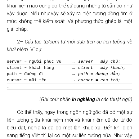
khái niệm nào cũng có thể sử dụng những từ sẵn có như
vậy được. Nếu như vậy sẽ xảy ra hiện tượng đồng âm ở
mức không thể kiểm soát. Và phương thức ghép là một
giải pháp.
2–
Cấu tạo từ/cụm từ mới dựa trên sự liên tưởng về
khái niệm
. Ví dụ:
server ~ người phục vụ
→
server
=
máy chủ
;
client ~ khách hàng
→
client = máy khách
;
path ~ đường đi
→
path
=
đường dẫn
;
cursor ~ mũi tên
→
cursor = con trỏ
;
…
(Ghi chú: phần
in nghiêng
là các thuật ngữ)
Có thể thấy, ngay trong ngôn ngữ gốc đã có một sự
liên tưởng giữa khái niệm mới và khái niệm cũ do từ đó
biểu đạt, nghĩa là đã có một lần khúc xạ. Đến khi dịch
sang tiếng Việt thì lại có một sự liên tưởng nữa. Như vậy