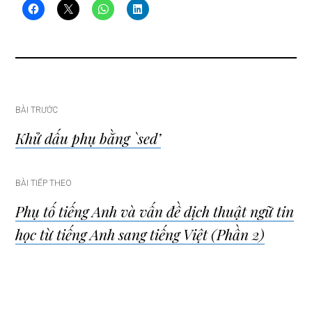
Điều
BÀI TRƯỚC
Khử dấu phụ bằng `sed’
hướng
bài
BÀI TIẾP THEO
Phụ tố tiếng Anh và vấn đề dịch thuật ngữ tin
viết
học từ tiếng Anh sang tiếng Việt (Phần 2)