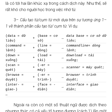
là có tới hai lần khúc xạ trong cách dịch này. Như thế, sẽ
rất khó cho người học trong việc nhớ từ.
3–
Cấu tạo từ/cụm từ mới dựa trên sự tương ứng 1–
1 về thành phần cấu tạo từ/ cụm từ
. Ví dụ:
(data = dữ
(base = cơ
data base
=
cơ sở dữ
+
→
liệu)
sở)
liệu
;
(command =
(line =
commandline= dòng
+
→
lệnh)
dòng)
lệnh
;
(down =
(load =
download = tải
+
→
xuống)
tải)
xuống
;
(scan =
(-er =
+
→
scanner = máy quét
;
quét)
máy)
(browse =
(-er =
browser = trình
+
→
duyệt)
trình-)
duyệt
;
(inter- =
(face = -
interface = giao
+
→
giao-)
diện)
diện
;
…
Ngoài ra còn có một số thuật ngữ được dịch theo
phương thức có cả yếu tố tương đương (cách 1) lẫn một