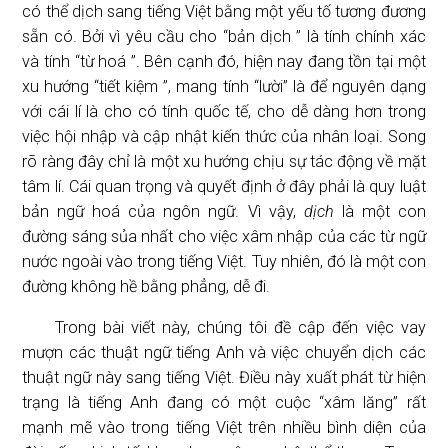
có thể dịch sang tiếng Việt bằng một yếu tố tương đương
sẵn có. Bởi vì yêu cầu cho “bản dịch ” là tính chính xác
và tính “từ hoá ”. Bên cạnh đó, hiện nay đang tồn tại một
xu hướng “tiết kiệm ”, mang tính “lười” là để nguyên dạng
với cái lí là cho có tính quốc tế, cho dễ dàng hơn trong
việc hội nhập và cập nhật kiến thức của nhân loại. Song
rõ ràng đây chỉ là một xu hướng chịu sự tác động về mặt
tâm lí. Cái quan trọng và quyết định ở đây phải là quy luật
bản ngữ hoá của ngôn ngữ. Vì vậy,
dịch
là một con
đường sáng sủa nhất cho việc xâm nhập của các từ ngữ
nước ngoài vào trong tiếng Việt. Tuy nhiên, đó là một con
đường không hề bằng phẳng, dễ đi.
Trong bài viết này, chúng tôi đề cập đến việc vay
mượn các thuật ngữ tiếng Anh và việc chuyển dịch các
thuật ngữ này sang tiếng Việt. Điều này xuất phát từ hiện
trạng là tiếng Anh đang có một cuộc “xâm lăng” rất
mạnh mẽ vào trong tiếng Việt trên nhiều bình diện của