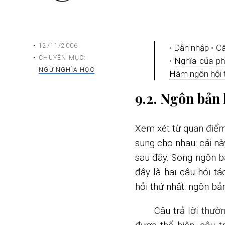
12/11/2006
•
Dẫn nhập
•
Câ
CHUYÊN MỤC:
•
Nghĩa của ph
NGỮ NGHĨA HỌC
Hàm ngôn hội 
9.2. Ngôn bản 
Xem xét từ quan điểm
sung cho nhau: cái nà
sau đây. Song ngôn bả
đây là hai câu hỏi tá
hỏi thứ nhất: ngôn bản
Câu trả lời thườ