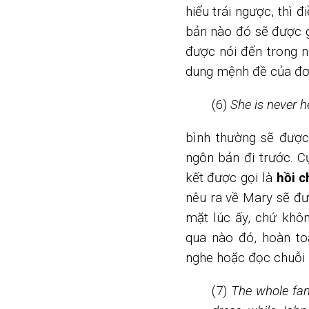
hiểu trái ngược, thì 
bản nào đó sẽ được gi
được nói đến trong nh
dung mệnh đề của đơn
(6)
She is never h
bình thường sẽ được
ngôn bản đi trước. Cụ
kết được gọi là
hồi c
nêu ra về Mary sẽ đư
mặt lúc ấy, chứ khôn
qua nào đó, hoàn to
nghe hoặc đọc chuỗi 
(7)
The whole fam