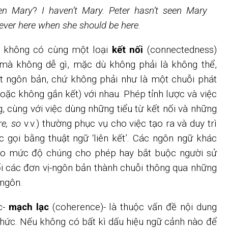
en Mary
?
I haven’t Mary. Peter hasn’t seen Mary
 never here when she should be here
.
) không có cùng một loại
kết nối
(connectedness)
y mà không dễ gì, mặc dù không phải là không thể,
t ngôn bản, chứ không phải như là một chuỗi phát
oặc không gắn kết) với nhau. Phép tỉnh lược và việc
, cùng với việc dùng những tiểu từ kết nối và những
re, so
v.v.) thường phục vụ cho việc tạo ra và duy trì
c gọi bằng thuật ngữ ‘liên kết’. Các ngôn ngữ khác
eo mức độ chúng cho phép hay bắt buộc người sử
i các đơn vị-ngôn bản thành chuỗi thông qua những
 ngôn.
c-
mạch lạc
(coherence)- là thuộc vấn đề nội dung
thức. Nếu không có bất kì dấu hiệu ngữ cảnh nào để