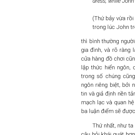
dress, while John 
(Thứ bảy vừa rồi
trong lúc John tr
thì bình thường người
gia đình, và rõ ràng
cửa hàng đồ chơi cũ
lập thức hiển ngôn,
trong số chúng cũng
ngôn riêng biệt, bở
tin và giả định nền t
mạch lạc và quan hệ 
ba luận điểm sẽ đượ
Thứ nhất, như ta 
câu hỏi khái quát hơn