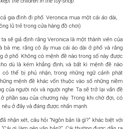
kept the children in the toy-shop
.
 cả gia đình đi phố. Veronica mua một cái áo dài,
ông lũ trẻ trong cửa hàng đồ chơi)
 ta sẽ giả định rằng Veronica là một thành viên của
 là bà mẹ; rằng cô ấy mua cái áo dài ở phố và rằng
ng ở phố. Không có mệnh đề nào trong số này được
 cho dù là kém khẳng định; và bất kì mệnh đề nào
 có thể bị phủ nhận, trong những ngữ cảnh phát
i những mệnh đề khác vốn thuộc vào số những niềm
ảng của người nói và người nghe. Ta sẽ trở lại vấn đề
ở phần sau của chương này. Trong khi chờ đợi, có
c nêu ở đây và đáng được nhấn mạnh.
đã nhận xét, câu hỏi “Ngôn bản là gì?” khác biệt với
 “Cái gì làm nên văn bản?”. Cái thường được dẫn ra