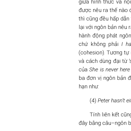
giữa hình thức và nộ
được nêu ra thế nào 
thì cũng đều hấp dẫn 
lại với ngôn bản nêu 
hành động phát ngôn
chứ không phải
I h
(cohesion). Tương tự
và cách dùng đại từ 
của
She is never her
ba đơn vị ngôn bản đ
hạn như:
(4)
Peter hasn’t e
Tính liên kết cũn
đây bằng câu–ngôn b