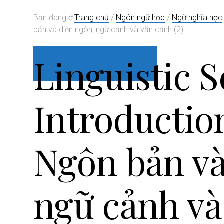
i
Bạn đang ở:
Trang chủ
/
Ngôn ngữ học
/
Ngữ nghĩa học
o
bản và diễn ngôn; ngữ cảnh và văn cảnh (2)
n
Linguistic 
Introductio
Ngôn bản và
ngữ cảnh và