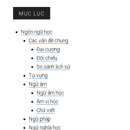
Sidebar
MỤC LỤC
chính
Ngôn ngữ học
Các vấn đề chung
Đại cương
Đối chiếu
So sánh lịch sử
Từ vựng
Ngữ âm
Ngữ âm học
Âm vị học
Chữ viết
Ngữ pháp
Ngữ nghĩa học