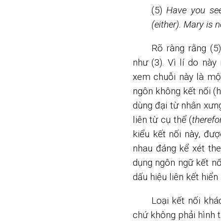
(5)
Have you se
(either). Mary is
Rõ ràng rằng (5
như (3). Vì lí do nà
xem chuỗi này là mộ
ngôn không kết nối (h
dùng đại từ nhân xưng
liên từ cụ thể (
therefo
kiểu kết nối này, đượ
nhau đáng kể xét th
dụng ngôn ngữ kết nố
dấu hiệu liên kết hiển
Loại kết nối khá
chứ không phải hình 