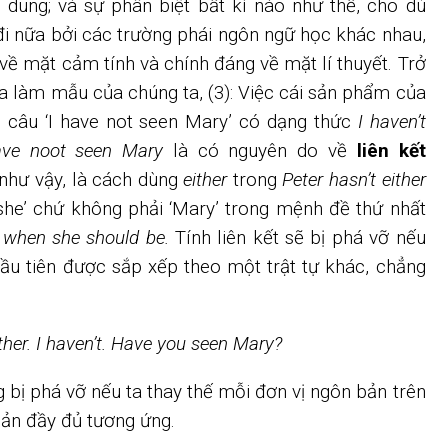
i dung; và sự phân biệt bất kì nào như thế, cho dù
đi nữa bởi các trường phái ngôn ngữ học khác nhau,
về mặt cảm tính và chính đáng về mặt lí thuyết. Trở
ra làm mẫu của chúng ta, (3): Việc cái sản phẩm của
 câu ‘I have not seen Mary’ có dạng thức
I haven’t
ave noot seen Mary
là có nguyên do về
liên kết
 như vậy, là cách dùng
either
trong
Peter hasn’t either
‘she’ chứ không phải ‘Mary’ trong mệnh đề thứ nhất
e when she should be.
Tính liên kết sẽ bị phá vỡ nếu
ầu tiên được sắp xếp theo một trật tự khác, chẳng
ither. I haven’t. Have you seen Mary?
g bị phá vỡ nếu ta thay thế mỗi đơn vị ngôn bản trên
ản đầy đủ tương ứng.