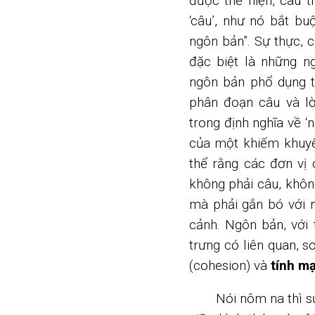
được thể hiện, câu t
‘câu’, như nó bắt bu
ngôn bản”. Sự thực, 
đặc biệt là những n
ngôn bản phổ dụng t
phân đoạn câu và lờ
trong định nghĩa về ‘
của một khiếm khuyế
thể rằng các đơn vị 
không phải câu, khôn
mà phải gắn bó với 
cảnh. Ngôn bản, với 
trưng có liên quan, s
(cohesion) và
tính mạ
Nói nôm na thì sự