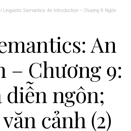
/
Linguistic Semantics: An Introduction – Chương 9: Ngôn
Semantics: An
n – Chương 9:
 diễn ngôn;
 văn cảnh (2)