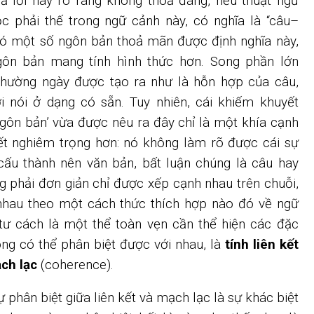
rả lời này rõ ràng không thoả đáng, nếu thuật ngữ
ộc phải thế trong ngữ cảnh này, có nghĩa là “câu–
có một số ngôn bản thoả mãn được định nghĩa này,
gôn bản mang tính hình thức hơn. Song phần lớn
hường ngày được tạo ra như là hỗn hợp của câu,
i nói ở dạng có sẵn. Tuy nhiên, cái khiếm khuyết
ngôn bản’ vừa được nêu ra đây chỉ là một khía cạnh
t nghiêm trọng hơn: nó không làm rõ được cái sự
cấu thành nên văn bản, bất luận chúng là câu hay
g phải đơn giản chỉ được xếp cạnh nhau trên chuỗi,
nhau theo một cách thức thích hợp nào đó về ngữ
tư cách là một thể toàn vẹn cần thể hiện các đặc
ong có thể phân biệt được với nhau, là
tính liên kết
ch lạc
(coherence).
 phân biệt giữa liên kết và mạch lạc là sự khác biệt