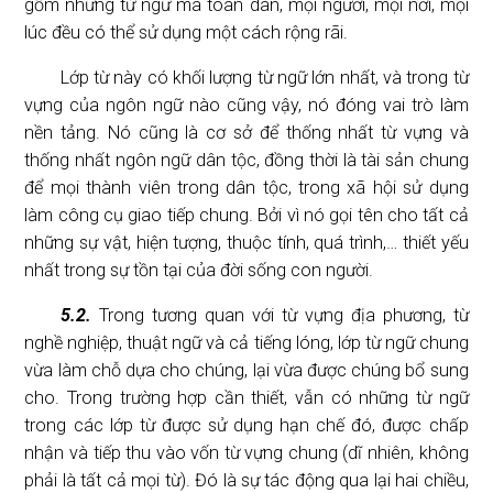
gồm những từ ngữ mà toàn dân, mọi người, mọi nơi, mọi
lúc đều có thể sử dụng một cách rộng rãi.
Lớp từ này có khối lượng từ ngữ lớn nhất, và trong từ
vựng của ngôn ngữ nào cũng vậy, nó đóng vai trò làm
nền tảng. Nó cũng là cơ sở để thống nhất từ vựng và
thống nhất ngôn ngữ dân tộc, đồng thời là tài sản chung
để mọi thành viên trong dân tộc, trong xã hội sử dụng
làm công cụ giao tiếp chung. Bởi vì nó gọi tên cho tất cả
những sự vật, hiện tượng, thuộc tính, quá trình,… thiết yếu
nhất trong sự tồn tại của đời sống con người.
5.2.
Trong tương quan với từ vựng địa phương, từ
nghề nghiệp, thuật ngữ và cả tiếng lóng, lớp từ ngữ chung
vừa làm chỗ dựa cho chúng, lại vừa được chúng bổ sung
cho. Trong trường hợp cần thiết, vẫn có những từ ngữ
trong các lớp từ được sử dụng hạn chế đó, được chấp
nhận và tiếp thu vào vốn từ vựng chung (dĩ nhiên, không
phải là tất cả mọi từ). Đó là sự tác động qua lại hai chiều,