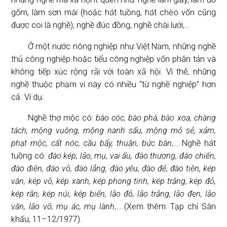
gốm, làm sơn mài (hoặc hát tuồng, hát chèo vốn cũng
được coi là nghề), nghề đúc đồng, nghề chài lưới,…
Ở một nước nông nghiệp như Việt Nam, những nghề
thủ công nghiệp hoặc tiểu công nghiệp vốn phân tán và
không tiếp xúc rộng rãi với toàn xã hội. Vì thế, những
nghề thuộc phạm vi này có nhiều “từ nghề nghiệp” hơn
cả. Ví dụ:
Nghề thợ mộc có:
bào cóc, bào phá, bào xoa, chàng
tách, mộng vuông, mộng nanh sấu, mộng mỏ sẻ, xảm,
phạt mộc, cất nóc, cầu bẩy, thuận, bức bàn
,… Nghề hát
tuồng có:
đào kép, lão, mụ, vai ấu, đào thương, đào chiến,
đào điên, đào võ, đào lẳng, đào yêu, đào đẻ, đào tiên, kép
văn, kép võ, kép xanh, kép phong tình, kép trắng, kép đỏ,
kép rằn, kép núi, kép biển, lão đỏ, lão trắng, lão đen, lão
văn, lão võ, mụ ác, mụ lành
,… (Xem thêm: Tạp chí Sân
khấu, 11–12/1977).