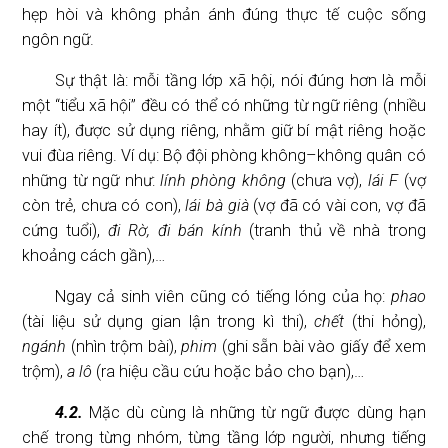
hẹp hòi và không phản ánh đúng thực tế cuộc sống
ngôn ngữ.
Sự thật là: mỗi tầng lớp xã hội, nói đúng hơn là mỗi
một “tiểu xã hội” đều có thể có những từ ngữ riêng (nhiều
hay ít), được sử dụng riêng, nhằm giữ bí mật riêng hoặc
vui đùa riêng. Ví dụ: Bộ đội phòng không–không quân có
những từ ngữ như:
lính phòng không
(chưa vợ),
lái F
(vợ
còn trẻ, chưa có con),
lái bà già
(vợ đã có vài con, vợ đã
cứng tuổi),
đi Rờ, đi bán kính
(tranh thủ về nhà trong
khoảng cách gần),…
Ngay cả sinh viên cũng có tiếng lóng của họ:
phao
(tài liệu sử dụng gian lận trong kì thi),
chết
(thi hỏng),
ngánh
(nhìn trộm bài),
phim
(ghi sẵn bài vào giấy để xem
trộm),
a lô
(ra hiệu cầu cứu hoặc bảo cho bạn),…
4.2.
Mặc dù cùng là những từ ngữ được dùng hạn
chế trong từng nhóm, từng tầng lớp người, nhưng tiếng