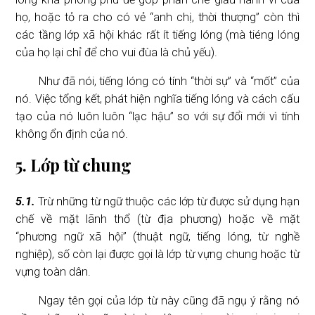
họ, hoặc tỏ ra cho có vẻ “anh chị, thời thượng” còn thì
các tầng lớp xã hội khác rất ít tiếng lóng (mà tiéng lóng
của họ lại chỉ để cho vui đùa là chủ yếu).
Như đã nói, tiếng lóng có tính “thời sự” và “mốt” của
nó. Việc tổng kết, phát hiện nghĩa tiếng lóng và cách cấu
tạo của nó luôn luôn “lạc hậu” so với sự đổi mới vì tính
không ổn định của nó.
5. Lớp từ chung
5.1.
Trừ những từ ngữ thuộc các lớp từ được sử dụng hạn
chế về mặt lãnh thổ (từ địa phương) hoặc về mặt
“phương ngữ xã hội” (thuật ngữ, tiếng lóng, từ nghề
nghiệp), số còn lại được gọi là lớp từ vựng chung hoặc từ
vựng toàn dân.
Ngay tên gọi của lớp từ này cũng đã ngụ ý rằng nó