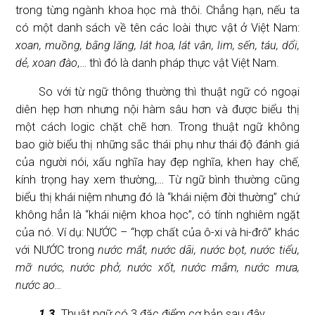
trong từng ngành khoa học mà thôi. Chẳng hạn, nếu ta
có một danh sách về tên các loài thực vật ở Việt Nam:
xoan, muồng, bằng lăng, lát hoa, lát vân, lim, sến, táu, dổi,
dẻ, xoan đào
,… thì đó là danh pháp thực vật Việt Nam.
So với từ ngữ thông thường thì thuật ngữ có ngoại
diên hẹp hơn nhưng nội hàm sâu hơn và được biểu thị
một cách logic chặt chẽ hơn. Trong thuật ngữ không
bao giờ biểu thị những sắc thái phụ như thái độ đánh giá
của người nói, xấu nghĩa hay đẹp nghĩa, khen hay chế,
kính trọng hay xem thường,… Từ ngữ bình thường cũng
biểu thị khái niệm nhưng đó là “khái niệm đời thường” chứ
không hẳn là “khái niệm khoa học”, có tính nghiêm ngặt
của nó. Ví dụ: NƯỚC – “hợp chất của ô-xi và hi-đrô” khác
với NƯỚC trong
nước mắt, nước dãi, nước bọt, nước tiểu,
mỡ nước, nước phở, nước xốt, nước mắm, nước mưa,
nước ao…
1.3.
Thuật ngữ có 3 đặc điểm cơ bản sau đây