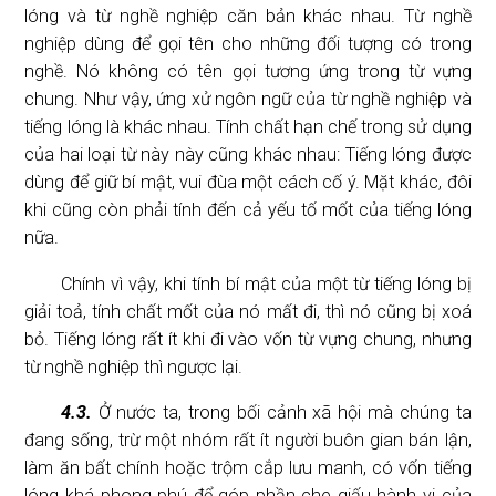
lóng và từ nghề nghiệp căn bản khác nhau. Từ nghề
nghiệp dùng để gọi tên cho những đối tượng có trong
nghề. Nó không có tên gọi tương ứng trong từ vựng
chung. Như vậy, ứng xử ngôn ngữ của từ nghề nghiệp và
tiếng lóng là khác nhau. Tính chất hạn chế trong sử dụng
của hai loại từ này này cũng khác nhau: Tiếng lóng được
dùng để giữ bí mật, vui đùa một cách cố ý. Mặt khác, đôi
khi cũng còn phải tính đến cả yếu tố mốt của tiếng lóng
nữa.
Chính vì vậy, khi tính bí mật của một từ tiếng lóng bị
giải toả, tính chất mốt của nó mất đi, thì nó cũng bị xoá
bỏ. Tiếng lóng rất ít khi đi vào vốn từ vựng chung, nhưng
từ nghề nghiệp thì ngược lại.
4.3.
Ở nước ta, trong bối cảnh xã hội mà chúng ta
đang sống, trừ một nhóm rất ít người buôn gian bán lận,
làm ăn bất chính hoặc trộm cắp lưu manh, có vốn tiếng
lóng khá phong phú để góp phần che giấu hành vi của