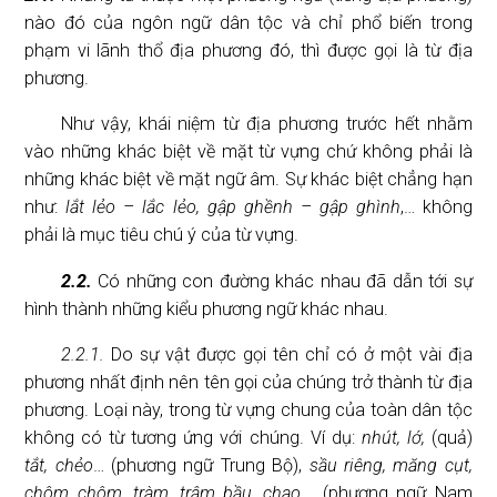
nào đó của ngôn ngữ dân tộc và chỉ phổ biến trong
phạm vi lãnh thổ địa phương đó, thì được gọi là từ địa
phương.
Như vậy, khái niệm từ địa phương trước hết nhằm
vào những khác biệt về mặt từ vựng chứ không phải là
những khác biệt về mặt ngữ âm. Sự khác biệt chẳng hạn
như:
lắt lẻo – lắc lẻo, gập ghềnh – gập ghình
,… không
phải là mục tiêu chú ý của từ vựng.
2.2.
Có những con đường khác nhau đã dẫn tới sự
hình thành những kiểu phương ngữ khác nhau.
2.2.1.
Do sự vật được gọi tên chỉ có ở một vài địa
phương nhất định nên tên gọi của chúng trở thành từ địa
phương. Loại này, trong từ vựng chung của toàn dân tộc
không có từ tương ứng với chúng. Ví dụ:
nhút, lớ,
(quả)
tắt, chẻo
… (phương ngữ Trung Bộ),
sầu riêng, măng cụt,
chôm chôm, tràm, trâm bầu, chao
,… (phương ngữ Nam