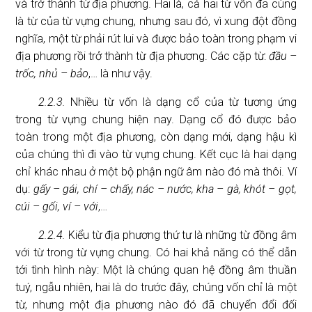
và trở thành từ địa phương. Hai là, cả hai từ vốn đã cùng
là từ của từ vựng chung, nhưng sau đó, vì xung đột đồng
nghĩa, một từ phải rút lui và được bảo toàn trong phạm vi
địa phương rồi trở thành từ địa phương. Các cặp từ:
đầu –
trốc, nhủ – bảo
,… là như vậy.
2.2.3.
Nhiều từ vốn là dạng cổ của từ tương ứng
trong từ vựng chung hiện nay. Dạng cổ đó được bảo
toàn trong một địa phương, còn dạng mới, dạng hậu kì
của chúng thì đi vào từ vựng chung. Kết cục là hai dạng
chỉ khác nhau ở một bộ phận ngữ âm nào đó mà thôi. Ví
dụ:
gấy – gái, chí – chấy, nác – nước, kha – gà, khót – gọt,
cúi – gối, ví – với
,…
2.2.4.
Kiểu từ địa phương thứ tư là những từ đồng âm
với từ trong từ vựng chung. Có hai khả năng có thể dẫn
tới tình hình này: Một là chúng quan hệ đồng âm thuần
tuý, ngẫu nhiên, hai là do trước đây, chúng vốn chỉ là một
từ, nhưng một địa phương nào đó đã chuyển đổi đối