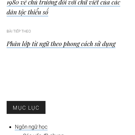
1980 về chủ trương đối với chữ viết của các
bài
dân tộc thiểu số
viết
BÀI TIẾP THEO
Phân lớp từ ngữ theo phong cách sử dụng
Sidebar
MỤC LỤC
chính
Ngôn ngữ học