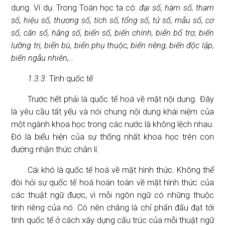
dung. Ví dụ: Trong Toán học ta có:
đại số, hàm số, tham
số, hiệu số, thương số, tích số, tổng số, tử số, mẫu số, cơ
số, căn số, hằng số, biến số, biến chính, biến bổ trợ, biến
lưỡng trị, biến bù, biến phụ thuộc, biến riêng, biến độc lập,
biến ngẫu nhiên,…
1.3.3.
Tính quốc tế
Trước hết phải là quốc tế hoá về mặt nội dung. Đây
là yêu cầu tất yếu và nói chung nội dung khái niệm của
một ngành khoa học trong các nước là không lệch nhau.
Đó là biểu hiện của sự thống nhất khoa học trên con
đường nhận thức chân lí.
Cái khó là quốc tế hoá về mặt hình thức. Không thể
đòi hỏi sự quốc tế hoá hoàn toàn về mặt hình thức của
các thuật ngữ được, vì mỗi ngôn ngữ có những thuộc
tính riêng của nó. Có nên chăng là chỉ phấn đấu đạt tới
tính quốc tế ở cách xây dựng cấu trúc của mỗi thuật ngữ