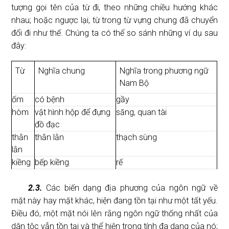
tượng gọi tên của từ đi, theo những chiều hướng khác
nhau; hoặc ngược lại, từ trong từ vựng chung đã chuyển
đổi đi như thế. Chúng ta có thể so sánh những ví dụ sau
đây:
Từ
Nghĩa chung
Nghĩa trong phương ngữ
Nam Bộ
ốm
có bệnh
gầy
hòm
vật hình hộp để đựng
săng, quan tài
đồ đạc
thằn
thằn lằn
thạch sùng
lằn
kiềng
bếp kiềng
rế
2.3.
Các biến dạng địa phương của ngôn ngữ về
mặt này hay mặt khác, hiện đang tồn tại như một tất yếu.
Điều đó, một mặt nói lên rằng ngôn ngữ thống nhất của
dân tộc vẫn tồn tại và thể hiện trong tính đa dạng của nó;