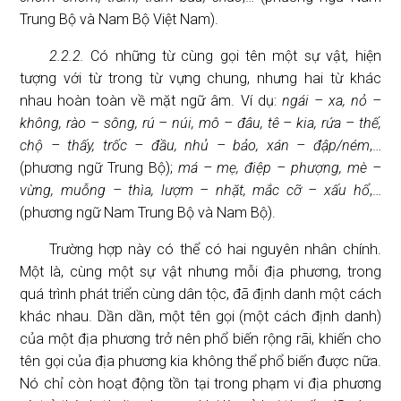
Trung Bộ và Nam Bộ Việt Nam).
2.2.2.
Có những từ cùng gọi tên một sự vật, hiện
tượng với từ trong từ vựng chung, nhưng hai từ khác
nhau hoàn toàn về mặt ngữ âm. Ví dụ:
ngái – xa, nỏ –
không, rào – sông, rú – núi, mô – đâu, tê – kia, rứa – thế,
chộ – thấy, trốc – đầu, nhủ – bảo, xán – đập/ném
,…
(phương ngữ Trung Bộ);
má – mẹ, điệp – phượng, mè –
vừng, muỗng – thìa, lượm – nhặt, mắc cỡ – xấu hổ
,…
(phương ngữ Nam Trung Bộ và Nam Bộ).
Trường hợp này có thể có hai nguyên nhân chính.
Một là, cùng một sự vật nhưng mỗi địa phương, trong
quá trình phát triển cùng dân tộc, đã định danh một cách
khác nhau. Dần dần, một tên gọi (một cách định danh)
của một địa phương trở nên phổ biến rộng rãi, khiến cho
tên gọi của địa phương kia không thể phổ biến được nữa.
Nó chỉ còn hoạt động tồn tại trong phạm vi địa phương