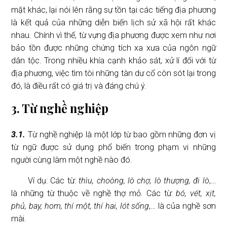
mặt khác, lại nói lên rằng sự tồn tại các tiếng địa phương
là kết quả của những diễn biến lịch sử xã hội rất khác
nhau. Chính vì thế, từ vựng địa phương được xem như nơi
bảo tồn được những chứng tích xa xưa của ngôn ngữ
dân tộc. Trong nhiều khía cạnh khảo sát, xử lí đối với từ
địa phương, việc tìm tòi những tàn dư cổ còn sót lại trong
đó, là điều rất có giá trị và đáng chú ý.
3. Từ nghề nghiệp
3.1.
Từ nghề nghiệp là một lớp từ bao gồm những đơn vị
từ ngữ được sử dụng phổ biến trong phạm vi những
người cùng làm một nghề nào đó.
Ví dụ: Các từ:
thìu, choòng, lò chợ, lò thượng, đi lò
,…
là những từ thuộc về nghề thợ mỏ. Các từ:
bó, vét, xịt,
phủ, bay, hom, thí một, thí hai, lót sống
,… là của nghề sơn
mài.