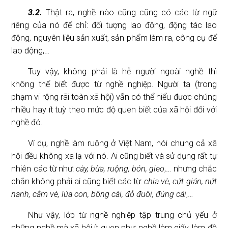
3.2.
Thật ra, nghề nào cũng cũng có các từ ngữ
riêng của nó để chỉ: đối tượng lao động, động tác lao
động, nguyên liệu sản xuất, sản phẩm làm ra, công cụ để
lao động,…
Tuy vậy, không phải là hễ người ngoài nghề thì
không thể biết được từ nghề nghiệp. Người ta (trong
phạm vi rộng rãi toàn xã hội) vẫn có thể hiểu được chúng
nhiều hay ít tuỳ theo mức độ quen biết của xã hội đối với
nghề đó.
Ví dụ, nghề làm ruộng ở Việt Nam, nói chung cả xã
hội đều không xa lạ với nó. Ai cũng biết và sử dụng rất tự
nhiên các từ như:
cày, bừa, ruộng, bón, gieo
,… nhưng chắc
chắn không phải ai cũng biết các từ:
chia vè, cứt gián, nứt
nanh, cắm vè, lúa con, bông cài, đỏ đuôi, đứng cái
,…
Như vậy, lớp từ nghề nghiệp tập trung chủ yếu ở
những nghề mà xã hội ít quen như: nghề làm giấy, làm đồ