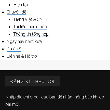
Hiện tại
Chuyên đề
Tiếng Việt & CNTT
Tài liệu tham khảo
Thông tin tổng hợp
Ngày này năm xưa
Dự án S
Liên hệ & Hỗ trợ
Footer
ĐĂNG KÍ THEO DÕI
Nhập địa chỉ email của bạn để nhận thông báo khi có
bài mới.