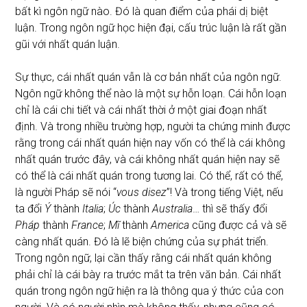
bất kì ngôn ngữ nào. Đó là quan điểm của phái dị biệt
luận. Trong ngôn ngữ học hiện đại, cấu trúc luận là rất gần
gũi với nhất quán luận.
Sự thực, cái nhất quán vẫn là cơ bản nhất của ngôn ngữ.
Ngôn ngữ không thể nào là một sự hỗn loạn. Cái hỗn loạn
chỉ là cái chi tiết và cái nhất thời ở một giai đoạn nhất
định. Và trong nhiều trường hợp, người ta chứng minh được
rằng trong cái nhất quán hiện nay vốn có thể là cái không
nhất quán trước đây, và cái không nhất quán hiện nay sẽ
có thể là cái nhất quán trong tương lai. Có thể, rất có thể,
là người Pháp sẽ nói “
vous disez
”! Và trong tiếng Việt, nếu
ta đổi
Ý
thành
Italia
;
Úc
thành
Australia
… thì sẽ thấy đổi
Pháp
thành
France
;
Mĩ
thành
America
cũng được cả và sẽ
càng nhất quán. Đó là lẽ biện chứng của sự phát triển.
Trong ngôn ngữ, lại cần thấy rằng cái nhất quán không
phải chỉ là cái bày ra trước mắt ta trên văn bản. Cái nhất
quán trong ngôn ngữ hiện ra là thông qua ý thức của con