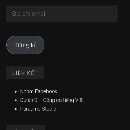
Địa
chỉ
email
Đăng kí
LIÊN KẾT
Nhóm Facebook
Dự án S – Công cụ tiếng Việt
Paratime Studio