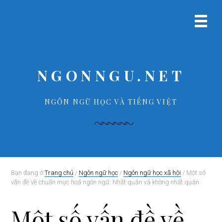
B
S
B
B
ỏ
k
ỏ
ỏ
Menu
q
i
q
q
chính
u
p
u
u
a
t
a
a
p
o
p
f
NGONNGU.NET
r
m
r
o
i
a
i
o
m
i
m
t
NGÔN NGỮ HỌC VÀ TIẾNG VIỆT
a
n
a
e
r
c
r
r
y
o
y
n
n
s
a
t
i
v
e
d
Bạn đang ở:
Trang chủ
/
Ngôn ngữ học
/
Ngôn ngữ học xã hội
/
Một số
vấn đề về chuẩn mực hoá ngôn ngữ: Nhất quán và không nhất quán
i
n
e
g
t
b
a
a
Một số vấn đề về
t
r