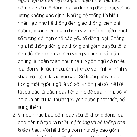
Ngôn ngữ là một hệ thống tín hiệu phức tạp
bao
gồm các yếu tố đồng loại và không đồng loại, với số
lượng không xác định. Những hệ thống tín hiệu
nhân tạo như hệ thống đèn giao thông, biển chỉ
đường, quân hiệu, quân hàm v.v… chỉ bao gồm một
số tương đối hạn chế các yếu tố đồng loại. Chẳng
hạn, hệ thống đèn giao thông chỉ gồm ba yếu tố là
đèn đỏ, đèn xanh và đèn vàng và tính chất của
chúng là hoàn toàn như nhau. Ngôn ngữ có nhiều
loại đơn vị khác nhau: âm vị khác với hình vị, hình vị
khác với từ, từ khác với câu. Số lượng từ và câu
trong một ngôn ngữ là vô số. Không ai có thể biết
tất cả các từ của ngay tiếng mẹ đẻ của mình, bởi vì
nó quá nhiều, lại thường xuyên được phát triển, bổ
sung thêm.
Vì ngôn ngữ bao gồm các yếu tố không đồng loại
cho nên nó tạo ra nhiều
hệ thống và hệ thống con
khác nhau
. Mỗi hệ thống con như vậy bao gồm