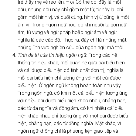
trẻ thấy mẹ về reo lên:
– U!
Có thể coi đây là một
câu, nhưng câu này chỉ gồm một từ, từ này lại chỉ
gồm một hình vị, và cuối cùng, hình vị
U
cũng là một
âm vị. Trong ngôn ngữ học, có khi người ta gọi ngữ
âm, từ vựng và ngữ pháp hoặc ngữ âm và ngữ
nghĩa là các cấp độ. Thực ra, đây chỉ là những mặt,
những lĩnh vực nghiên cứu của ngôn ngữ mà thôi.
Tính đa trị của tín hiệu ngôn ngữ
. Trong các hệ
thống tín hiệu khác, mối quan hệ giữa cái biểu hiện
và cái được biểu hiện có tính chất đơn trị, nghĩa là
mỗi cái biểu hiện chỉ tương ứng với một cái được
biểu hiện. Ở ngôn ngữ không hoàn toàn như vậy.
Trong ngôn ngữ, có khi một cái biểu hiện tương ứng
với nhiều cái được biểu hiện khác nhau, chẳng hạn,
các từ đa nghĩa và đồng âm, có khi nhiều cái biểu
hiện khác nhau chỉ tương ứng với một cái được biểu
hiện, chẳng hạn, các từ đồng nghĩa. Mặt khác, vì
ngôn ngữ không chỉ là phương tiện giao tiếp và