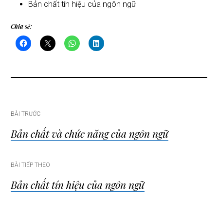
Bản chất tín hiệu của ngôn ngữ
Chia sẻ:
Điều
BÀI TRƯỚC
Bản chất và chức năng của ngôn ngữ
hướng
bài
BÀI TIẾP THEO
Bản chất tín hiệu của ngôn ngữ
viết