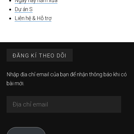
Ngày này năm xưa
Dự án S
Liên hệ & Hỗ trợ
Footer
ĐĂNG KÍ THEO DÕI
Nhập địa chỉ email của bạn để nhận thông báo khi có
bài mới.
Địa
chỉ
email