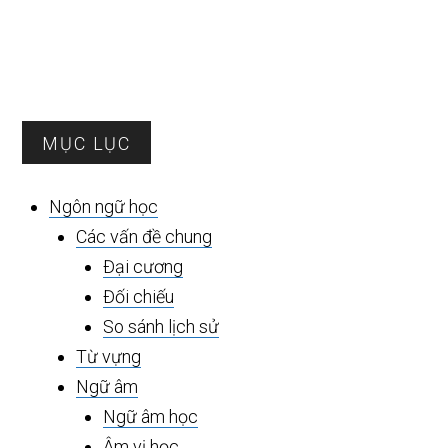
Sidebar
MỤC LỤC
chính
Ngôn ngữ học
Các vấn đề chung
Đại cương
Đối chiếu
So sánh lịch sử
Từ vựng
Ngữ âm
Ngữ âm học
Âm vị học