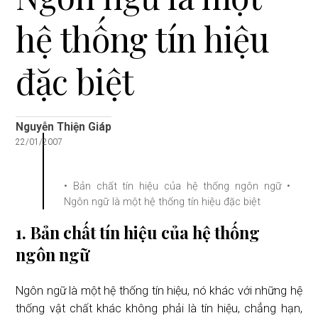
i
hệ thống tín hiệu
o
n
đặc biệt
Nguyễn Thiện Giáp
22/01/2007
• Bản chất tín hiệu của hệ thống ngôn ngữ •
Ngôn ngữ là một hệ thống tín hiệu đặc biệt
1. Bản chất tín hiệu của hệ thống
ngôn ngữ
Ngôn ngữ là một hệ thống tín hiệu, nó khác với những hệ
thống vật chất khác không phải là tín hiệu, chẳng hạn,