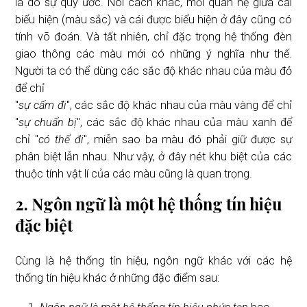
là do sự quy ước. Nói cách khác, mối quan hệ giữa cái
biểu hiện (màu sắc) và cái được biểu hiện ở đây cũng có
tính võ đoán. Và tất nhiên, chỉ đặc trọng hệ thống đèn
giao thông các màu mới có những ý nghĩa như thế.
Người ta có thể dùng các sắc độ khác nhau của màu đỏ
để chỉ
"
sự cấm đi
", các sắc độ khác nhau của màu vàng để chỉ
"
sự chuẩn bị
", các sắc độ khác nhau của màu xanh để
chỉ "
có thể đi
", miễn sao ba màu đó phải giữ được sự
phân biệt lẫn nhau. Như vậy, ở đây nét khu biệt của các
thuộc tính vật lí của các màu cũng là quan trọng.
2. Ngôn ngữ là một hệ thống tín hiệu
đặc biệt
Cùng là hệ thống tín hiệu, ngôn ngữ khác với các hệ
thống tín hiệu khác ở những đặc điểm sau: