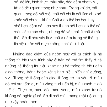
nó: độ lớn, hình thức, màu sắc, độc đậm nhạt v.v…,
tất cả đều quan trọng như nhau. Trong khi đó, cái
quan trọng đối với một chữ cái chỉ là cái làm cho nó
khác với chữ cái khác: Chữ A có thể lớn hơn hay
nhỏ hơn, đậm nét hơn hay thanh nét hơn, có thể có
màu sắc khác nhau, nhưng đó vẫn chỉ là chữ A mà
thôi. Sở dĩ như vậy là vì chữ A nằm trong hệ thống
tín hiệu, còn vết mực không phải là tín hiệu.
Những đặc điểm của ngôn ngữ với tư cách là hệ
thống tín hiệu vừa trình bày ở trên có thể tìm thấy ở cả
những hệ thống tín hiệu khác như hệ thống tín hiệu đèn
giao thông, trống hoặc kẻng báo hiệu, biển chỉ đường,
v.v… Trong hệ thống đèn giao thông có ba yếu tố: màu
đỏ chỉ sự cấm đi, màu vàng – chuẩn bị, màu xanh – có
thể đi. Thực ra, màu đó, màu vàng, màu xanh tự nó
không có nghĩa gì cả. Sở dĩ mỗi màu mang một nội dung
như vậy hoàn toàn