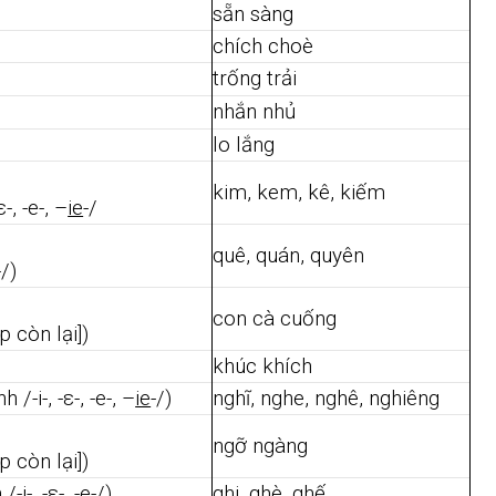
sẵn sàng
chích choè
trống trải
nhắn nhủ
lo lắng
kim, kem, kê, kiếm
-, -e-, –
ie
-/
quê, quán, quyên
/)
con cà cuống
p còn lại])
khúc khích
/-i-, -ε-, -e-, –
ie
-/)
nghĩ, nghe, nghê, nghiêng
ngỡ ngàng
p còn lại])
i-, -ε-, -e-/)
ghi, ghè, ghế