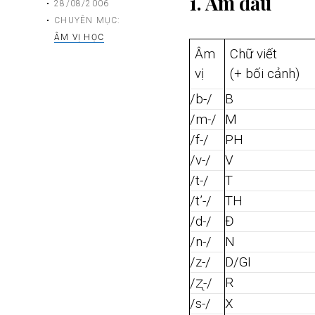
1. Âm đầu
28/08/2006
CHUYÊN MỤC:
ÂM VỊ HỌC
Âm
Chữ viết
vị
(+ bối cảnh)
/b-/
B
/m-/
M
/f-/
PH
/v-/
V
/t-/
T
/t’-/
TH
/d-/
Đ
/n-/
N
/z-/
D/GI
ʐ
R
/
-/
/s-/
X