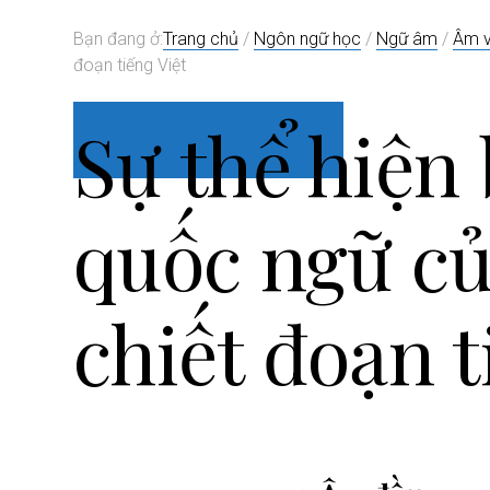
i
Bạn đang ở:
Trang chủ
/
Ngôn ngữ học
/
Ngữ âm
/
Âm v
o
đoạn tiếng Việt
n
Sự thể hiện
quốc ngữ củ
chiết đoạn t