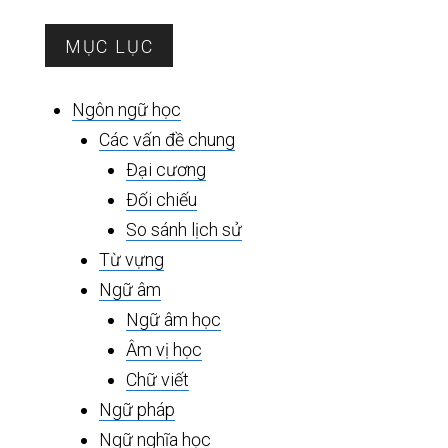
Sidebar
MỤC LỤC
chính
Ngôn ngữ học
Các vấn đề chung
Đại cương
Đối chiếu
So sánh lịch sử
Từ vựng
Ngữ âm
Ngữ âm học
Âm vị học
Chữ viết
Ngữ pháp
Ngữ nghĩa học