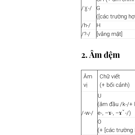
ɣ
/
-/
G
([các trường hợ
/h-/
H
/?-/
[vắng mặt]
2. Âm đệm
Âm
Chữ viết
vị
(+ bối cảnh)
U
(âm đầu /k-/+ h
ɤ
ɤˇ
/-w-/
e-, –
-, –
-/)
O
(+ [các trường 