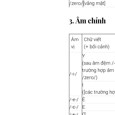
/zero/
[vắng mặt]
3. Âm chính
Âm
Chữ viết
vị
(+ bối cảnh)
Y
(sau âm đệm /-
trường hợp âm 
/-i-/
/zero/)
I
([các trường hợ
/-e-/
Ê
/-ε-/
E
ɤ
Ơ
/-
-/