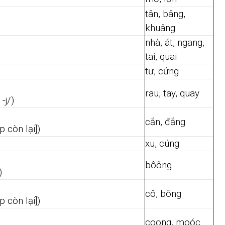
tân, bâng,
khuâng
nhà, át, ngang,
tai, quai
tư, cứng
rau, tay, quay
-j/)
cắn, đắng
p còn lại])
xu, cúng
bôông
)
cô, bông
p còn lại])
coong, moóc