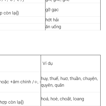
gỡ gạc
p còn lại])
hớt hải
ăn uống
Ví dụ
huy, thuế, huơ, thuần, chuyện,
oặc +âm chính /-i-, -
quyên, quăn
hoá, hoè, choắt, loang
hợp còn lại])