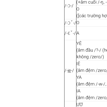
(+âm cuối /-ŋ, -
ɔ
/-
-/
O
([các trường hợ
ɔˇ
O
/-
-/
εˇ
/-
-/
A
YÊ
(âm đầu /?-/ (
không /zero/)
IÊ
/-
ie
-/
(âm đệm /zero/
YA
(âm đệm /-w-/,
IA
(âm đệm /zero/
ƯƠ