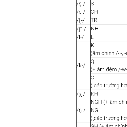
/ş-/
S
/c-/
CH
ʈ
TR
/
-/
ɲ
NH
/
-/
/l-/
L
K
(âm chính /-i-, -ε
Q
/k-/
(+ âm đệm /-w-
C
([các trường hợ
/χ-/
KH
NGH (+ âm chính 
/ŋ-/
NG
([các trường hợ
GH (+ âm chính /-