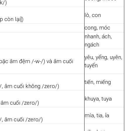
k/)
lò, con
p còn lại])
cong, móc
nhanh, ách,
ngách
yêu, yểng, uyên,
hoặc âm đệm /-w-/) và âm cuối
tuyển
tiến, miếng
, âm cuối không /zero/)
khuya, tuya
 âm cuối /zero/)
mía, tia, ỉa
, âm cuối /zero/)