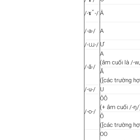
ɤˇ
/-
-/
Â
/-a-/
A
ɯ
Ư
/-
-/
A
(âm cuối là /-w, 
/-ă-/
Ă
([các trường hợ
/-u-/
U
ÔÔ
(+ âm cuối /-ŋ/
/-o-/
Ô
([các trường hợ
OO