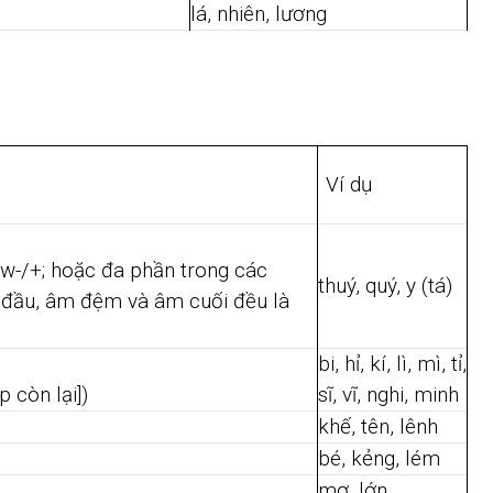
lá, nhiên, lương
Ví dụ
w-/+; hoặc đa phần trong các
thuý, quý, y (tá)
đầu, âm đệm và âm cuối đều là
bi, hỉ, kí, lì, mì, tỉ,
p còn lại])
sĩ, vĩ, nghi, minh
khế, tên, lênh
bé, kẻng, lém
mơ, lớn