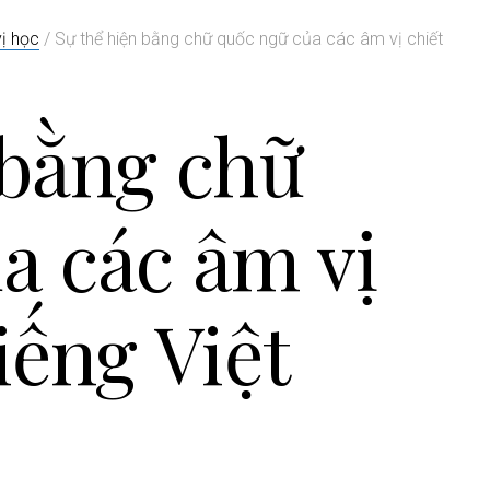
ị học
/
Sự thể hiện bằng chữ quốc ngữ của các âm vị chiết
 bằng chữ
a các âm vị
iếng Việt