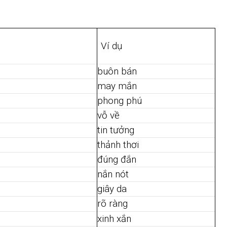
Ví dụ
buôn bán
may mắn
phong phú
vỗ về
tin tưởng
thảnh thơi
đúng đắn
nắn nót
giây da
rõ ràng
xinh xắn